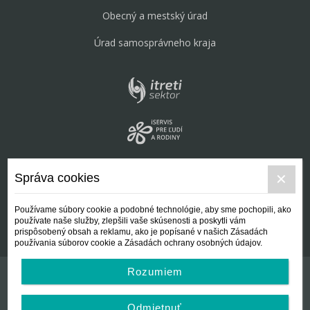
Obecný a mestský úrad
Úrad samosprávneho kraja
Správa cookies
Používame súbory cookie a podobné technológie, aby sme pochopili, ako
používate naše služby, zlepšili vaše skúsenosti a poskytli vám
prispôsobený obsah a reklamu, ako je popísané v našich Zásadách
používania súborov cookie a Zásadách ochrany osobných údajov.
Rozumiem
Kontakt
Všeobecné podmienky
Odmietnuť