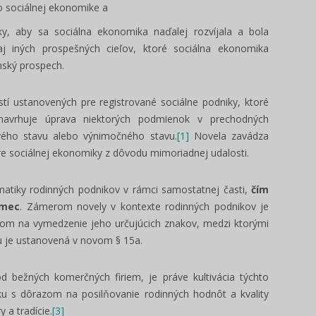
o sociálnej ekonomike a
ky, aby sa sociálna ekonomika naďalej rozvíjala a bola
j iných prospešných cieľov, ktoré sociálna ekonomika
nský prospech.
í ustanovených pre registrované sociálne podniky, ktoré
avrhuje úprava niektorých podmienok v prechodných
vého stavu alebo výnimočného stavu.
[1]
Novela zavádza
e sociálnej ekonomiky z dôvodu mimoriadnej udalosti.
atiky rodinných podnikov v rámci samostatnej časti,
čím
ámec
. Zámerom novely v kontexte rodinných podnikov je
zom na vymedzenie jeho určujúcich znakov, medzi ktorými
u je ustanovená v novom § 15a.
d bežných komerčných firiem, je práve kultivácia týchto
ku s dôrazom na posilňovanie rodinných hodnôt a kvality
 a tradície.
[3]