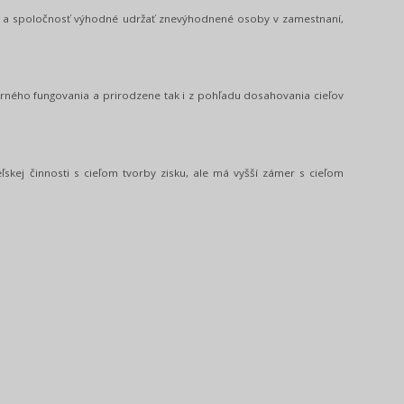
át a spoločnosť výhodné udržať znevýhodnené osoby v zamestnaní,
rného fungovania a prirodzene tak i z pohľadu dosahovania cieľov
ľskej činnosti s cieľom tvorby zisku, ale má vyšší zámer s cieľom