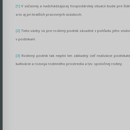
[1]
V súčasnej a nadchádzajúcej hospodárskej situácii bude pre št
a to aj pri kratších pracovných úväzkoch.
[2]
Tieto väzby sú pre rodinný podnik zásadné z pohľadu jeho vnúto
v podnikaní.
[3]
Rodinný podnik tak neplní len základný cieľ realizácie podnikate
kultivácie a rozvoja rodinného prostredia a tzv. spoločnej rodiny.