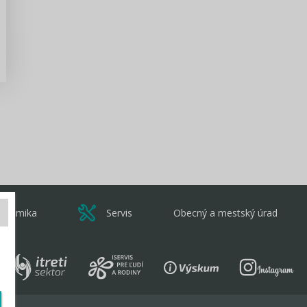
Zisti viac
onomika
Servis
Obecný a mestský úrad