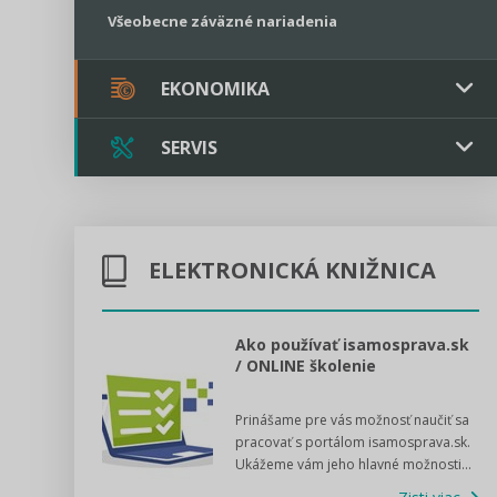
Všeobecne záväzné nariadenia
EKONOMIKA
SERVIS
Verejné obstarávanie
Majetok / Rozpočet
Triple licencia
Majetok
Sociálne podniky
ELEKTRONICKÁ KNIŽNICA
Kontakt
Rozpočet
Štátna pomoc
Online poradenstvo
l voľby 2022
Ako používať isamosprava.sk
/ ONLINE školenie
Tlačová agentúra
dný manuál pre
Prinášame pre vás možnosť naučiť sa
 poslanca obce,
VIDEO produkcia
pracovať s portálom isamosprava.sk.
v...
Ukážeme vám jeho hlavné možnosti...
Zisti viac
Štátna pomoc a GDPR asistencia