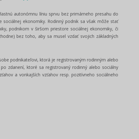
vlastnú autonómnu líniu sprvu bez primárneho presahu do
re sociálnej ekonomiky. Rodinný podnik sa však môže stať
ky, podnikom v širšom priestore sociálnej ekonomiky, či
hodne) bez toho, aby sa musel vzdať svojich základných
osobe podnikateľovi, ktorá je registrovaným rodinným alebo
o zdanení, ktoré sa registrovaný rodinný alebo sociálny
zťahov a vonkajších vzťahov resp. pozitívneho sociálneho