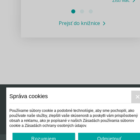
Zisti viac
Právne služby GPL
Prejsť do knižnice
Informácie COVID19
Legislatívne správy
Výskumný inštitút isamosprava.sk
Newsletter
Správa cookies
Právo
Ek
Používame súbory cookie a podobné technológie, aby sme pochopili, ako
používate naše služby, zlepšili vaše skúsenosti a poskytli vám prispôsobený
obsah a reklamu, ako je popísané v našich Zásadách používania súborov
cookie a Zásadách ochrany osobných údajov.
Rozumiem
Odmietnuť