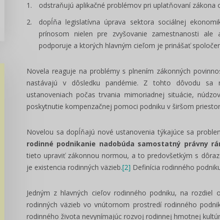
odstraňujú aplikačné problémov pri uplatňovaní zákona 
dopĺňa legislatívna úprava sektora sociálnej ekonomi
prínosom nielen pre zvyšovanie zamestnanosti ale a
podporuje a ktorých hlavným cieľom je prinášať spoloče
Novela reaguje na problémy s plnením zákonných povinnost
nastávajú v dôsledku pandémie. Z tohto dôvodu sa n
ustanoveniach počas trvania mimoriadnej situácie, núdzo
poskytnutie kompenzačnej pomoci podniku v širšom priestor
Novelou sa dopĺňajú nové ustanovenia týkajúce sa problem
rodinné podnikanie nadobúda samostatný právny r
tieto upraviť zákonnou normou, a to predovšetkým s dôra
je existencia rodinných väzieb.
[2]
Definícia rodinného podnik
Jedným z hlavných cieľov rodinného podniku, na rozdiel o
rodinných väzieb vo vnútornom prostredí rodinného podni
rodinného života nevynímajúc rozvoj rodinnej hmotnej kultúry