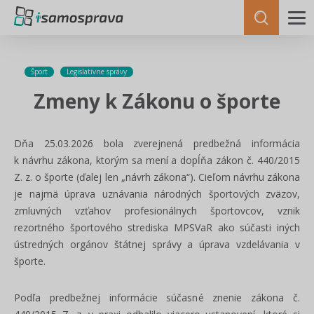
Šport
Legislatívne správy
Zmeny k Zákonu o športe
Dňa 25.03.2026 bola zverejnená predbežná informácia
k návrhu zákona, ktorým sa mení a dopĺňa zákon č. 440/2015
Z. z. o športe (ďalej len „návrh zákona“). Cieľom návrhu zákona
je najmä úprava uznávania národných športových zväzov,
zmluvných vzťahov profesionálnych športovcov, vznik
rezortného športového strediska MPSVaR ako súčasti iných
ústredných orgánov štátnej správy a úprava vzdelávania v
športe.
Podľa predbežnej informácie súčasné znenie zákona č.