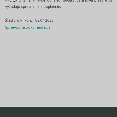
440/2015 Z. z. v praxi odhalilo viacero ustanovení, ktoré si
vyžadujú spresnenie a doplnenie.
Štádium PI končí: 02.04.2026
Sprievodná dokumentácia