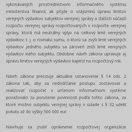
vykonávaných prostredníctvom informačného systému
ministerstva financií, ak pôjde o vzájomnú úpravu limitov
verejných výdavkov subjektov verejnej správy a ďalších súčastí
rozpočtu verejnej správy rozpočtovaných v rozpočte verejnej
správy, ktorá má neutrálny vplyv na celkový limit verejných
výdavkov; t. j. o rovnakú sumu, o ktorú sa zvýši limit verejných
výdavkov jedného subjektu sa zároveň zníži limit verejných
výdavkov iného subjektu. Obdobne návrh zákona upravuje aj
úpravu limitov verejných výdavkov kapitol na rozpočtový rok.
Návrh zákona precizuje aktuálne ustanovenie § 14 ods. 2
zákona tak, aby sa nedodržanie postupu zostavovať a
realizovať rozpočet v určenom informačnom systéme
považovalo za porušenie povinnosti podľa tohto zákona, za
ktoré možno subjektu verejnej správy v súlade s § 32 udeliť
pokutu až do výšky 500 000 eur.
Navrhuje sa zrušiť oprávnenie rozpočtovej organizácie