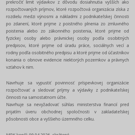
prekročiť limit výdavkov z dôvodu dosiahnutia vyšších ako
rozpočtovaných príjmov, ktoré rozpočtová organizácia získa z
rozdielu medzi výnosmi a nákladmi z podnikateľskej činnosti
po zdanení, ktoré prijme z poistného plnenia zo zmluvného
poistenia alebo zo zákonného poistenia, ktoré prijme od
fyzickej osoby alebo právnickej osoby podľa osobitných
predpisov, ktoré prijme od úradu práce, sociálnych vecí a
rodiny podľa osobitného predpisu a ktoré prijme od účastníkov
konania o obnove evidencie niektorých pozemkov a právnych
vzťahov k nim.
Navrhuje sa vypustiť povinnosť príspevkovej organizácie
rozpočtovať a sledovať príjmy a výdavky z podnikateľskej
činnosti na samostatnom účte.
Navrhuje sa nevyžadovať súhlas ministerstva financií pred
prijatím úveru obchodnej spoločnosti v zakladateľskej
pôsobnosti obce a vyššieho územného celku.
MPK končí: 09.04.2026, skrátené