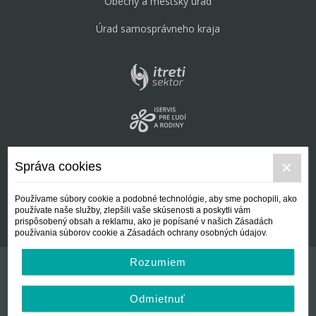
Obecný a mestský úrad
Úrad samosprávneho kraja
Správa cookies
Používame súbory cookie a podobné technológie, aby sme pochopili, ako
používate naše služby, zlepšili vaše skúsenosti a poskytli vám
prispôsobený obsah a reklamu, ako je popísané v našich Zásadách
používania súborov cookie a Zásadách ochrany osobných údajov.
Rozumiem
Kontakt
Všeobecné podmienky
Odmietnuť