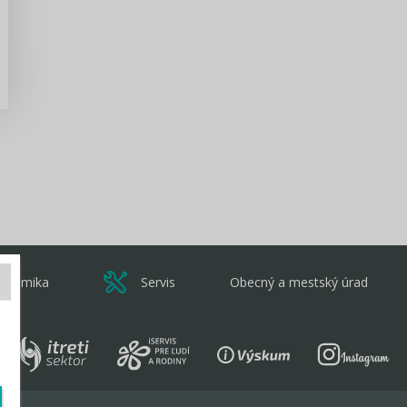
Zisti viac
onomika
Servis
Obecný a mestský úrad