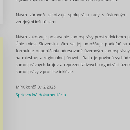
Návrh zároveň zakotvuje spoluprácu rady s ústrednými
verejnými inštitúciami.
Návrh zakotvuje postavenie samosprávy prostredníctvom 
Únie miest Slovenska, čím sa jej umožňuje podieľať sa n
formuluje odporúčania adresované územným samosprávnym ce
na miestnej a regionálnej úrovni . Rada je povinná vychád
samosprávnych krajov a reprezentatívnych organizácií úz
samosprávy v procese inklúzie.
MPK končí: 9.12.2025
Sprievodná dokumentácia