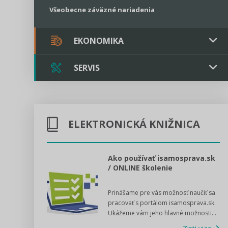
Všeobecne záväzné nariadenia
EKONOMIKA
SERVIS
Verejné obstarávanie
Majetok / Rozpočet
Triple licencia
Majetok
Sociálne podniky
ELEKTRONICKÁ KNIŽNICA
Kontakt
Rozpočet
Štátna pomoc
Online poradenstvo
l voľby 2022
Ako používať isamosprava.sk
/ ONLINE školenie
Tlačová agentúra
dný manuál pre
Prinášame pre vás možnosť naučiť sa
 poslanca obce,
VIDEO produkcia
pracovať s portálom isamosprava.sk.
v...
Ukážeme vám jeho hlavné možnosti...
Zisti viac
Štátna pomoc a GDPR asistencia