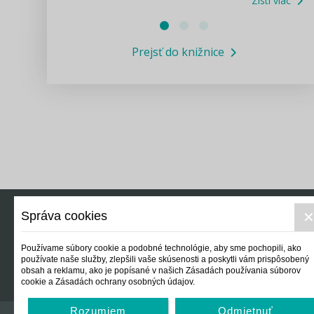
Zisti viac
Právne služby GPL
Prejsť do knižnice
Informácie COVID19
Legislatívne správy
Výskumný inštitút isamosprava.sk
Newsletter
Správa cookies
Právo
Ek
Používame súbory cookie a podobné technológie, aby sme pochopili, ako
používate naše služby, zlepšili vaše skúsenosti a poskytli vám prispôsobený
obsah a reklamu, ako je popísané v našich Zásadách používania súborov
cookie a Zásadách ochrany osobných údajov.
Rozumiem
Odmietnuť