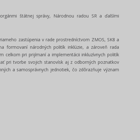
 orgánmi štátnej správy, Národnou radou SR a ďalšími
priameho zastúpenia v rade prostredníctvom ZMOS, SK8 a
a formovaní národných politík inklúzie, a zároveň rada
lkom pri prijímaní a implementácii inkluzívnych politík
zať pri tvorbe svojich stanovísk aj z odborných poznatkov
emných a samosprávnych jednotiek, čo zdôrazňuje význam