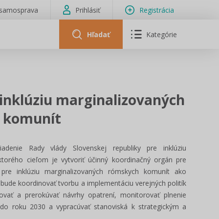
isamosprava
Prihlásiť
Registrácia
Hľadať
Kategórie
 inklúziu marginalizovaných
 komunít
enie Rady vlády Slovenskej republiky pre inklúziu
ktorého cieľom je vytvoriť účinný koordinačný orgán pre
R pre inklúziu marginalizovaných rómskych komunít ako
bude koordinovať tvorbu a implementáciu verejných politík
vať a prerokúvať návrhy opatrení, monitorovať plnenie
ov do roku 2030 a vypracúvať stanoviská k strategickým a