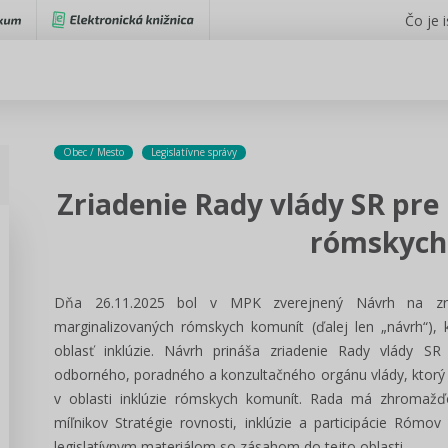
Čo je 
Obec / Mesto
Legislatívne správy
Zriadenie Rady vlády SR pre
rómskych
Dňa 26.11.2025 bol v MPK zverejnený Návrh na zriad
marginalizovaných rómskych komunít (ďalej len „návrh“), 
oblasť inklúzie. Návrh prináša zriadenie Rady vlády S
odborného, poradného a konzultačného orgánu vlády, ktorý 
v oblasti inklúzie rómskych komunít. Rada má zhromažďo
míľnikov Stratégie rovnosti, inklúzie a participácie Róm
legislatívnym materiálom so zásahom do tejto oblasti.