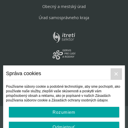
Obecný a mestský úrad
Úrad samosprávneho kraja
Správa cookies
Používame súbory cookie a podobné technológie, aby sme pochopili, ako
používate naše služby, zlepšili vaše skúsenosti a poskytli vám
prispôsobený obsah a reklamu, ako je popísané v našich Zásadách
používania súborov cookie a Zásadách ochrany osobných údajov.
Rozumiem
Kontakt
Všeobecné podmienky
Odmietnuť