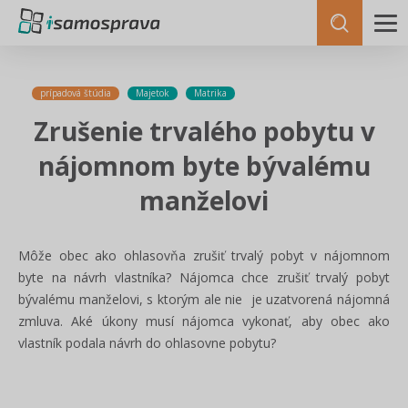
prípadová štúdia
Majetok
Matrika
Zrušenie trvalého pobytu v
nájomnom byte bývalému
manželovi
Môže obec ako ohlasovňa zrušiť trvalý pobyt v nájomnom
byte na návrh vlastníka? Nájomca chce zrušiť trvalý pobyt
bývalému manželovi, s ktorým ale nie je uzatvorená nájomná
zmluva. Aké úkony musí nájomca vykonať, aby obec ako
vlastník podala návrh do ohlasovne pobytu?