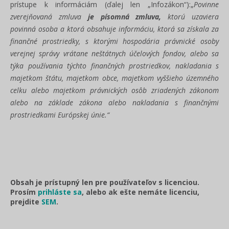
prístupe k informáciám (ďalej len „Infozákon“):„
Povinne
zverejňovaná zmluva
je písomná zmluva,
ktorú uzaviera
povinná osoba a ktorá obsahuje informáciu, ktorá sa získala za
finančné prostriedky, s ktorými hospodária právnické osoby
verejnej správy vrátane neštátnych účelových fondov, alebo sa
týka používania týchto finančných prostriedkov, nakladania s
majetkom štátu, majetkom obce, majetkom vyššieho územného
celku alebo majetkom právnických osôb zriadených zákonom
alebo na základe zákona alebo nakladania s finančnými
prostriedkami Európskej únie.“
Obsah je prístupný len pre používateľov s licenciou.
Prosím
prihláste sa
, alebo ak ešte nemáte licenciu,
prejdite
SEM
.