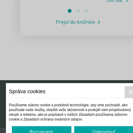
Zisti viac
Právne služby GPL
Prejsť do knižnice
Informácie COVID19
Legislatívne správy
Výskumný inštitút isamosprava.sk
Newsletter
Správa cookies
Právo
Ek
Používame súbory cookie a podobné technológie, aby sme pochopili, ako
používate naše služby, zlepšili vaše skúsenosti a poskytli vám prispôsobený
obsah a reklamu, ako je popísané v našich Zásadách používania súborov
cookie a Zásadách ochrany osobných údajov.
Rozumiem
Odmietnuť