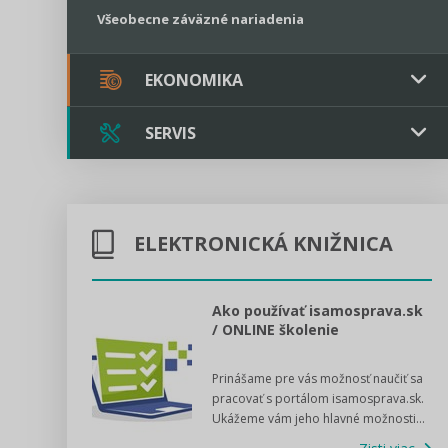
Všeobecne záväzné nariadenia
EKONOMIKA
SERVIS
Verejné obstarávanie
Majetok / Rozpočet
Triple licencia
Majetok
Sociálne podniky
ELEKTRONICKÁ KNIŽNICA
Kontakt
Rozpočet
Štátna pomoc
Online poradenstvo
l voľby 2022
Ako používať isamosprava.sk
/ ONLINE školenie
Tlačová agentúra
dný manuál pre
Prinášame pre vás možnosť naučiť sa
 poslanca obce,
VIDEO produkcia
pracovať s portálom isamosprava.sk.
v...
Ukážeme vám jeho hlavné možnosti...
Zisti viac
Štátna pomoc a GDPR asistencia