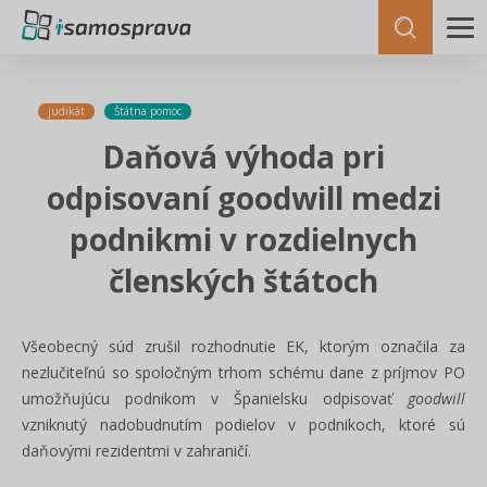
judikát
Štátna pomoc
Daňová výhoda pri
odpisovaní goodwill medzi
podnikmi v rozdielnych
členských štátoch
Všeobecný súd zrušil rozhodnutie EK, ktorým označila za
nezlučiteľnú so spoločným trhom schému dane z príjmov PO
umožňujúcu podnikom v Španielsku odpisovať
goodwill
vzniknutý nadobudnutím podielov v podnikoch, ktoré sú
daňovými rezidentmi v zahraničí.