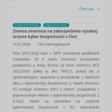
Čítať viac
eGovernment/eDáta
Legislatívne správy
Zmena smernice na zabezpečenie vysokej
úrovne kyber bezpečnosti v Únii
31.07.2026
Tím isamosprava.sk
Dňa 29.07.2026 bolo v MPK zverejnené predbežné
stanovisko SR k návrh Smernice Európskeho
parlamentu a Rady, ktorou sa mení smernica (EÚ)
2022/2555 (ďalej aj ako “NIS2”), pokiaľ ide o
zjednodušujúce opatrenia a zosúladenie s návrhom
aktu o kybernetickej bezpečnosti 2. Návrh smernice
EÚ reviduje smernicu NIS2 s cieľom zosúladenia s
pripravovaným Aktom o kybernetickej bezpečnosti 2
(CSA2). Návrh sa zameriava na zvýšenie
kybernetickej bezpečnosti v EÚ, odstránenie