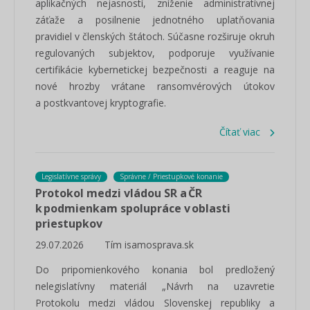
aplikačných nejasností, zníženie administratívnej
záťaže a posilnenie jednotného uplatňovania
pravidiel v členských štátoch. Súčasne rozširuje okruh
regulovaných subjektov, podporuje využívanie
certifikácie kybernetickej bezpečnosti a reaguje na
nové hrozby vrátane ransomvérových útokov
a postkvantovej kryptografie.
Čítať viac
Legislatívne správy
Správne / Priestupkové konanie
Protokol medzi vládou SR a ČR
k podmienkam spolupráce v oblasti
priestupkov
29.07.2026
Tím isamosprava.sk
Do pripomienkového konania bol predložený
nelegislatívny materiál „Návrh na uzavretie
Protokolu medzi vládou Slovenskej republiky a