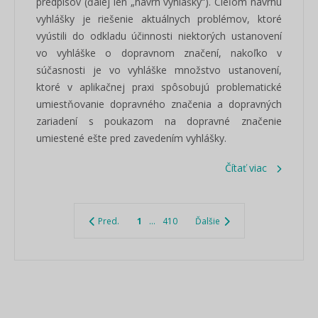
predpisov (ďalej len „návrh vyhlášky“). Cieľom návrhu
vyhlášky je riešenie aktuálnych problémov, ktoré
vyústili do odkladu účinnosti niektorých ustanovení
vo vyhláške o dopravnom značení, nakoľko v
súčasnosti je vo vyhláške množstvo ustanovení,
ktoré v aplikačnej praxi spôsobujú problematické
umiestňovanie dopravného značenia a dopravných
zariadení s poukazom na dopravné značenie
umiestené ešte pred zavedením vyhlášky.
Čítať viac
Pred.
1
...
410
Ďalšie