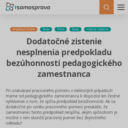
prípadová štúdia
Školy
Právo
Školy
Interné riadenie
Dodatočné zistenie
nesplnenia predpokladu
bezúhonnosti pedagogického
zamestnanca
Pri uzatváraní pracovného pomeru v niektorých prípadoch
máme od pedagogického zamestnanca k dispozícii len čestné
vyhlásenie o tom, že spĺňa predpoklad bezúhonnosti. Ak sa
dodatočne po vzniku pracovného pomeru preukáže, že
zamestnanec tento predpoklad nespĺňa, akým spôsobom je
možné s nim skončiť pracovný pomer bez zbytočného
odkladu?