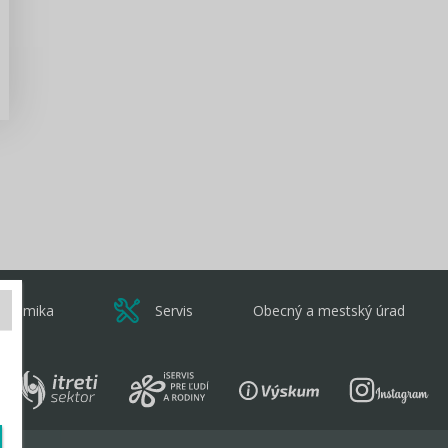
Zisti viac
onomika
Servis
Obecný a mestský úrad