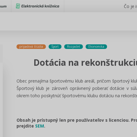
Čo je 
prípadová štúdia
Šport
Rozpočet
Ekonomika
Dotácia na rekonštrukc
Obec prenajíma športovému klub areál, pričom športový klub
Športový klub je zároveň oprávnený poberať dotácie v sú
okrem toho poskytnúť športovému klubu dotáciu na rekonštr
Obsah je prístupný len pre používateľov s licenciou. P
prejdite
SEM
.