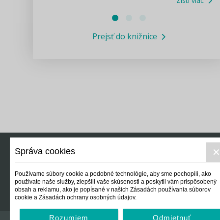
Zisti viac
Právne služby GPL
Prejsť do knižnice
Informácie COVID19
Legislatívne správy
Výskumný inštitút isamosprava.sk
Newsletter
Správa cookies
Právo
Ek
Používame súbory cookie a podobné technológie, aby sme pochopili, ako
používate naše služby, zlepšili vaše skúsenosti a poskytli vám prispôsobený
obsah a reklamu, ako je popísané v našich Zásadách používania súborov
cookie a Zásadách ochrany osobných údajov.
Rozumiem
Odmietnuť