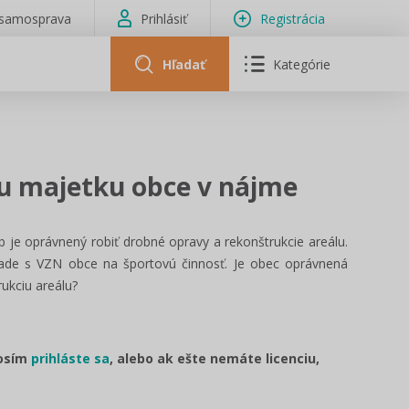
isamosprava
Prihlásiť
Registrácia
Hľadať
Kategórie
iu majetku obce v nájme
 je oprávnený robiť drobné opravy a rekonštrukcie areálu.
lade s VZN obce na športovú činnosť. Je obec oprávnená
ukciu areálu?
rosím
prihláste sa
, alebo ak ešte nemáte licenciu,