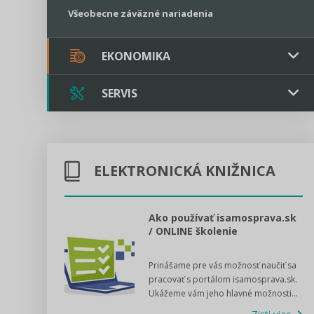
Všeobecne záväzné nariadenia
EKONOMIKA
SERVIS
Verejné obstarávanie
Majetok / Rozpočet
Triple licencia
Majetok
Sociálne podniky
ELEKTRONICKÁ KNIŽNICA
Kontakt
Rozpočet
Štátna pomoc
Online poradenstvo
l voľby 2022
Ako používať isamosprava.sk
/ ONLINE školenie
Tlačová agentúra
dný manuál pre
Prinášame pre vás možnosť naučiť sa
 poslanca obce,
VIDEO produkcia
pracovať s portálom isamosprava.sk.
v...
Ukážeme vám jeho hlavné možnosti...
Zisti viac
Štátna pomoc a GDPR asistencia