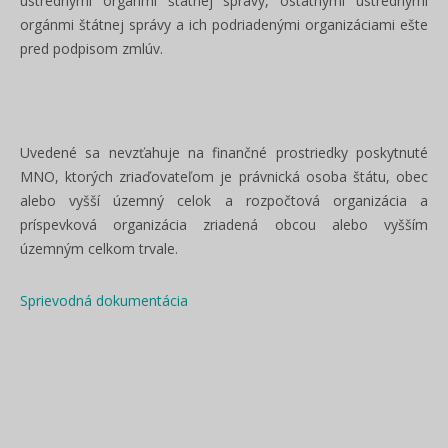
ústrednými orgánmi štátnej správy, ostatnými ústrednými
orgánmi štátnej správy a ich podriadenými organizáciami ešte
pred podpisom zmlúv.
Uvedené sa
nevzťahuje
na finančné prostriedky poskytnuté
MNO, ktorých zriaďovateľom je právnická osoba štátu,
obec
alebo vyšší územný celok a rozpočtová organizácia a
príspevková organizácia zriadená obcou alebo vyšším
územným celkom trvale.
Sprievodná dokumentácia