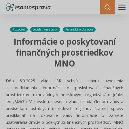
Rozpočet
Legislatívne správy
Právnické osoby obce
Informácie o poskytovaní
finančných prostriedkov
MNO
Dňa 5.3.2025 vláda SR schválila návrh uznesenia
k predkladaniu informácií o poskytovaní finančných
prostriedkov mimovládnym neziskovým organizáciám (ďalej
len „
MNO
“). V zmysle uznesenia vláda ukladá členom vlády a
predsedom ostatných ústredných orgánov štátnej správy
predkladať na rokovanie vlády informácie o zámere
uzatvárania zmlúv o poskytnutí finančných prostriedkov MNO