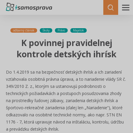
odborný článok
Školy
Právo
Majetok
K povinnej pravidelnej
kontrole detských ihrísk
Do 1.4.2019 sa na bezpečnosť detských ihrísk a ich zariadení
vzťahovala osobitná právna úprava, a to nariadenie vlády SR č.
349/2010 Z. z., ktorým sa ustanovujú podrobnosti o
technických požiadavkách a postupoch posudzovania zhody
na prostriedky ľudovej zábavy, zariadenia detských ihrísk a
športovo-rekreačné zariadenia (ďalej len „Nariadenie“), ktoré
odkazovalo na osobitné technické normy, ako napr. STN EN
1176 - 7, ktorá upravuje návod na inštaláciu, kontrolu, údržbu
a prevádzku detských ihrísk.