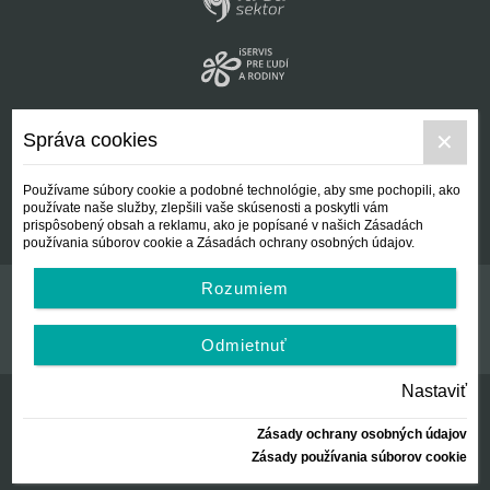
Správa cookies
Používame súbory cookie a podobné technológie, aby sme pochopili, ako
používate naše služby, zlepšili vaše skúsenosti a poskytli vám
prispôsobený obsah a reklamu, ako je popísané v našich Zásadách
používania súborov cookie a Zásadách ochrany osobných údajov.
Rozumiem
Kontakt
Všeobecné podmienky
Odmietnuť
Nastaviť
Zásady ochrany osobných údajov
© Centrálna nezisková spoločnosť | since 2012
Zásady používania súborov cookie
created by:
AZARA, s.r.o.
2026