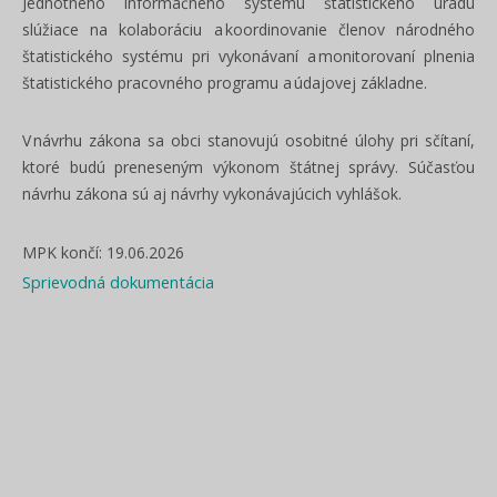
Jednotného informačného systému štatistického úradu
slúžiace na kolaboráciu a koordinovanie členov národného
štatistického systému pri vykonávaní a monitorovaní plnenia
štatistického pracovného programu a údajovej základne.
V návrhu zákona sa obci stanovujú osobitné úlohy pri sčítaní,
ktoré budú preneseným výkonom štátnej správy. Súčasťou
návrhu zákona sú aj návrhy vykonávajúcich vyhlášok.
MPK končí: 19.06.2026
Sprievodná dokumentácia