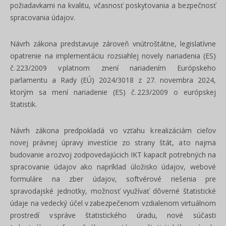
požiadavkami na kvalitu, včasnosť poskytovania a bezpečnosť
spracovania údajov.
Návrh zákona predstavuje zároveň vnútroštátne, legislatívne
opatrenie na implementáciu rozsiahlej novely nariadenia (ES)
č. 223/2009 v platnom znení nariadením Európskeho
parlamentu a Rady (EÚ) 2024/3018 z 27. novembra 2024,
ktorým sa mení nariadenie (ES) č. 223/2009 o európskej
štatistik.
Návrh zákona predpokladá vo vzťahu k realizáciám cieľov
novej právnej úpravy investície zo strany štát, a to najmä
budovanie a rozvoj zodpovedajúcich IKT kapacít potrebných na
spracovanie údajov ako napríklad úložisko údajov, webové
formuláre na zber údajov, softvérové riešenia pre
spravodajské jednotky, možnosť využívať dôverné štatistické
údaje na vedecký účel v zabezpečenom vzdialenom virtuálnom
prostredí v správe štatistického úradu, nové súčasti