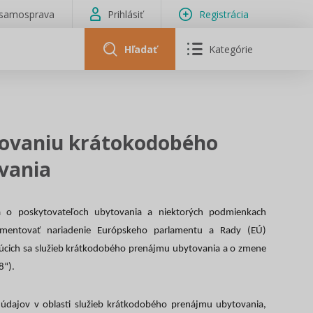
isamosprava
Prihlásiť
Registrácia
Hľadať
Kategórie
tovaniu krátokodobého
vania
a o poskytovateľoch ubytovania a niektorých podmienkach
ementovať nariadenie Európskeho parlamentu a Rady (EÚ)
júcich sa služieb krátkodobého prenájmu ubytovania a o zmene
8“).
 údajov v oblasti služieb krátkodobého prenájmu ubytovania,