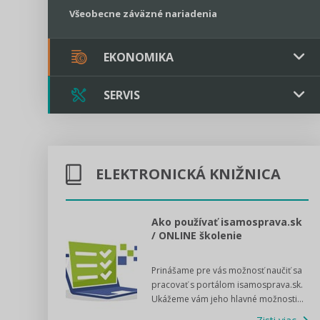
Všeobecne záväzné nariadenia
EKONOMIKA
SERVIS
Verejné obstarávanie
Majetok / Rozpočet
Triple licencia
Majetok
Sociálne podniky
ELEKTRONICKÁ KNIŽNICA
Kontakt
Rozpočet
Štátna pomoc
Online poradenstvo
l voľby 2022
Ako používať isamosprava.sk
/ ONLINE školenie
Tlačová agentúra
dný manuál pre
Prinášame pre vás možnosť naučiť sa
 poslanca obce,
VIDEO produkcia
pracovať s portálom isamosprava.sk.
v...
Ukážeme vám jeho hlavné možnosti...
Zisti viac
Štátna pomoc a GDPR asistencia