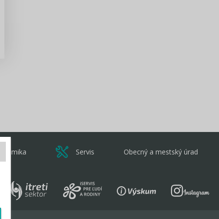
Zisti viac
onomika
Servis
Obecný a mestský úrad