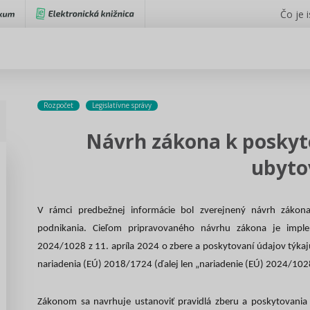
Čo je 
Rozpočet
Legislatívne správy
Návrh zákona k posky
ubyto
V rámci predbežnej informácie bol zverejnený návrh zákon
podnikania. Cieľom pripravovaného návrhu zákona je impl
2024/1028 z 11. apríla 2024 o zbere a poskytovaní údajov týka
nariadenia (EÚ) 2018/1724 (ďalej len „nariadenie (EÚ) 2024/102
Zákonom sa navrhuje ustanoviť pravidlá zberu a poskytovania