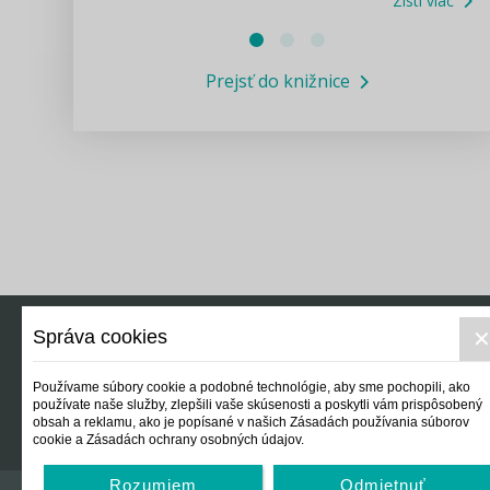
Zisti viac
Právne služby GPL
Prejsť do knižnice
Informácie COVID19
Legislatívne správy
Výskumný inštitút isamosprava.sk
Newsletter
Správa cookies
Právo
Ek
Používame súbory cookie a podobné technológie, aby sme pochopili, ako
používate naše služby, zlepšili vaše skúsenosti a poskytli vám prispôsobený
obsah a reklamu, ako je popísané v našich Zásadách používania súborov
cookie a Zásadách ochrany osobných údajov.
Rozumiem
Odmietnuť