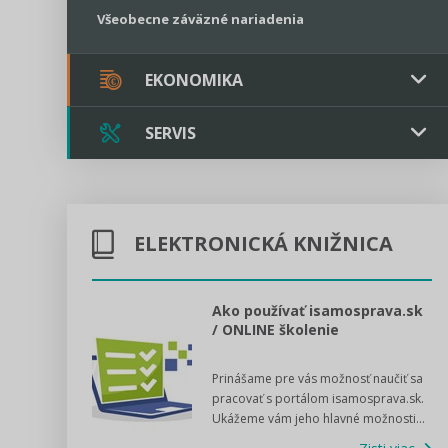
Všeobecne záväzné nariadenia
EKONOMIKA
SERVIS
Verejné obstarávanie
Majetok / Rozpočet
Triple licencia
Majetok
Sociálne podniky
ELEKTRONICKÁ KNIŽNICA
Kontakt
Rozpočet
Štátna pomoc
Online poradenstvo
l voľby 2022
Ako používať isamosprava.sk
/ ONLINE školenie
Tlačová agentúra
dný manuál pre
Prinášame pre vás možnosť naučiť sa
 poslanca obce,
VIDEO produkcia
pracovať s portálom isamosprava.sk.
v...
Ukážeme vám jeho hlavné možnosti...
Zisti viac
Štátna pomoc a GDPR asistencia