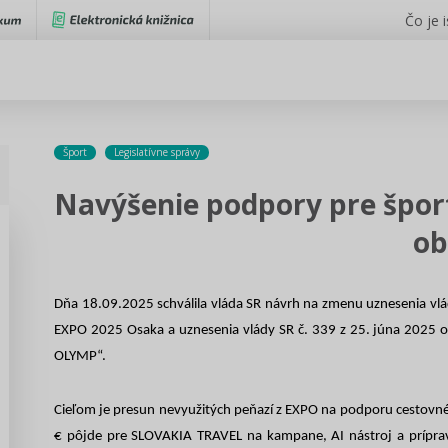
Čo je 
Šport
Legislatívne správy
Navýšenie podpory pre špor
ob
Dňa 18.09.2025 schválila vláda SR návrh na zmenu uznesenia vlád
EXPO 2025 Osaka a uznesenia vlády SR č. 339 z 25. júna 2025 o
OLYMP“.
Cieľom je presun nevyužitých peňazí z EXPO na podporu cestovného
€ pôjde pre SLOVAKIA TRAVEL na kampane, AI nástroj a príprav