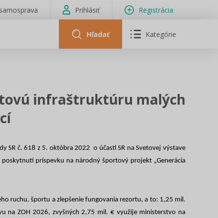
isamosprava
Prihlásiť
Registrácia
Hľadať
Kategórie
tovú infraštruktúru malých
cí
y SR č. 618 z 5. októbra 2022 o účasti SR na Svetovej výstave
 poskytnutí príspevku na národný športový projekt „Generácia
 ruchu, športu a zlepšenie fungovania rezortu, a to: 1,25 mil.
u na ZOH 2026, zvyšných 2,75 mil. € využije ministerstvo na