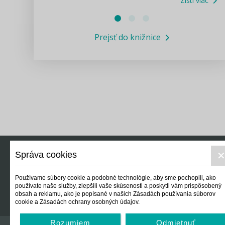
Zisti viac
Právne služby GPL
Prejsť do knižnice
Informácie COVID19
Legislatívne správy
Výskumný inštitút isamosprava.sk
Newsletter
Správa cookies
Právo
Ek
Používame súbory cookie a podobné technológie, aby sme pochopili, ako
používate naše služby, zlepšili vaše skúsenosti a poskytli vám prispôsobený
obsah a reklamu, ako je popísané v našich Zásadách používania súborov
cookie a Zásadách ochrany osobných údajov.
Rozumiem
Odmietnuť