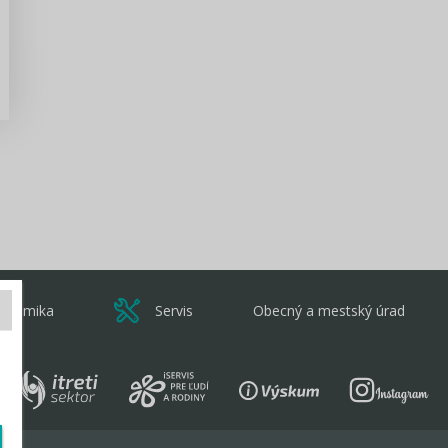
Zisti viac
onomika
Servis
Obecný a mestský úrad