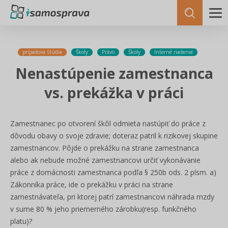
prípadová štúdia
Školy
Právo
Školy
Interné riadenie
Nenastúpenie zamestnanca
vs. prekážka v práci
Zamestnanec po otvorení škôl odmieta nastúpiť do práce z
dôvodu obavy o svoje zdravie; doteraz patril k rizikovej skupine
zamestnancov. Pôjde o prekážku na strane zamestnanca
alebo ak nebude možné zamestnancovi určiť vykonávanie
práce z domácnosti zamestnanca podľa § 250b ods. 2 písm. a)
Zákonníka práce, ide o prekážku v práci na strane
zamestnávateľa, pri ktorej patrí zamestnancovi náhrada mzdy
v sume 80 % jeho priemerného zárobku(resp. funkčného
platu)?