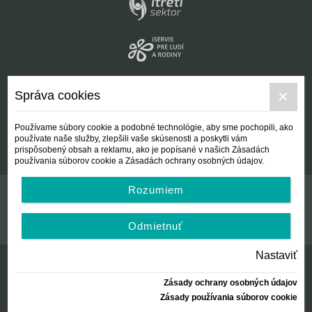
Správa cookies
Používame súbory cookie a podobné technológie, aby sme pochopili, ako
používate naše služby, zlepšili vaše skúsenosti a poskytli vám
prispôsobený obsah a reklamu, ako je popísané v našich Zásadách
používania súborov cookie a Zásadách ochrany osobných údajov.
Rozumiem
Kontakt
Všeobecné podmienky
Odmietnuť
Nastaviť
Zásady ochrany osobných údajov
© Centrálna nezisková spoločnosť | since 2012
Zásady používania súborov cookie
created by:
AZARA, s.r.o.
2026