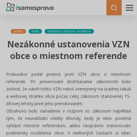
protest
Voľby
Všeobecne záväzné nariadenia
Nezákonné ustanovenia VZN
obce o miestnom referende
Prokurátor podal protest proti VZN obce o miestnom
referende. Pri preverovaní dodržiavania zákonnosti bolo
zistené, že návrh tohto VZN nebol zverejnený na úradnej tabuli
a webovej stránke obce počas celej zákonom stanovenej 15-
dňovej lehoty pred jeho prerokovaním.
Obsahovo bolo nariadenie v rozpore so zákonom napríklad
tým, že neuvádzalo všetky dôvody, kedy je obec povinná
vyhlásiť miestne referendum, alebo nesprávne stanovovalo
podmienky rozdelenia obce. V niektorých častiach si obec