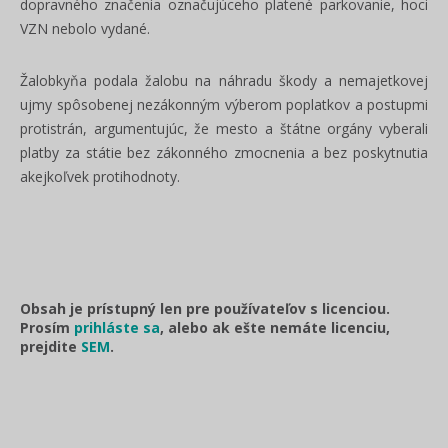
dopravného značenia označujúceho platené parkovanie, hoci
VZN nebolo vydané.
Žalobkyňa podala žalobu na náhradu škody a nemajetkovej
ujmy spôsobenej nezákonným výberom poplatkov a postupmi
protistrán, argumentujúc, že mesto a štátne orgány vyberali
platby za státie bez zákonného zmocnenia a bez poskytnutia
akejkoľvek protihodnoty.
Obsah je prístupný len pre používateľov s licenciou.
Prosím
prihláste sa
, alebo ak ešte nemáte licenciu,
prejdite
SEM
.