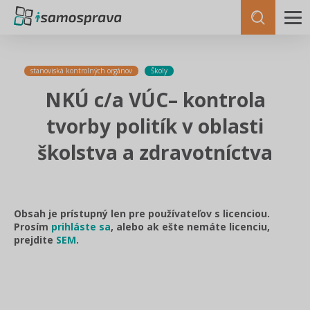
stanoviská kontrolných orgánov
Školy
NKÚ c/a VÚC– kontrola
tvorby politík v oblasti
školstva a zdravotníctva
Obsah je prístupný len pre používateľov s licenciou.
Prosím
prihláste sa
, alebo ak ešte nemáte licenciu,
prejdite
SEM
.