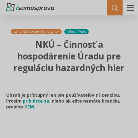
stanoviská kontrolných orgánov
Obec / Mesto
NKÚ – Činnosť a
hospodárenie Úradu pre
reguláciu hazardných hier
Obsah je prístupný len pre používateľov s licenciou.
Prosím
prihláste sa
, alebo ak ešte nemáte licenciu,
prejdite
SEM
.