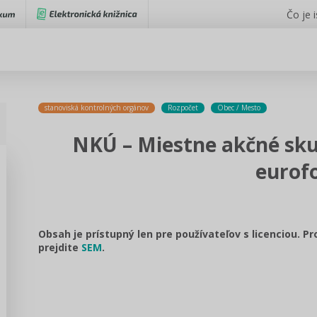
Čo je 
stanoviská kontrolných orgánov
Rozpočet
Obec / Mesto
NKÚ – Miestne akčné skup
eurof
Obsah je prístupný len pre používateľov s licenciou. P
prejdite
SEM
.