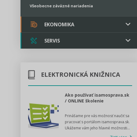
Všeobecne záväzné nariadenia
EKONOMIKA
SERVIS
Verejné obstarávanie
Majetok / Rozpočet
Triple licencia
Majetok
Sociálne podniky
ELEKTRONICKÁ KNIŽNICA
Kontakt
Rozpočet
Štátna pomoc
Online poradenstvo
l voľby 2022
Ako používať isamosprava.sk
/ ONLINE školenie
Tlačová agentúra
dný manuál pre
Prinášame pre vás možnosť naučiť sa
 poslanca obce,
VIDEO produkcia
pracovať s portálom isamosprava.sk.
v...
Ukážeme vám jeho hlavné možnosti...
Zisti viac
Štátna pomoc a GDPR asistencia