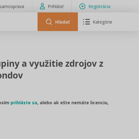
isamosprava
Prihlásiť
Registrácia
Hľadať
Kategórie
iny a využitie zdrojov z
ondov
rosím
prihláste sa
, alebo ak ešte nemáte licenciu,