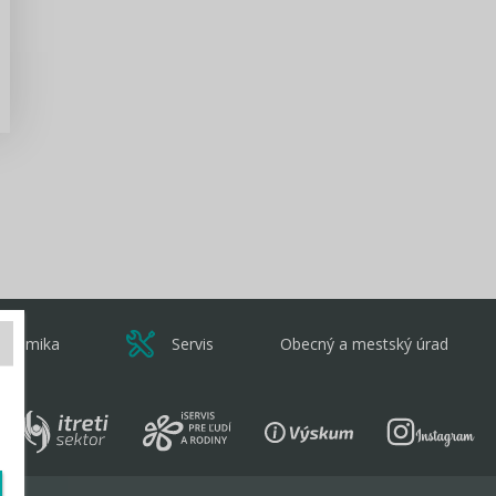
Zisti viac
onomika
Servis
Obecný a mestský úrad