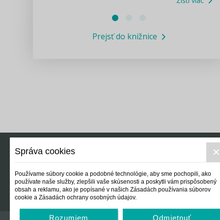
Zisti viac
Právne služby GPL
Prejsť do knižnice
Informácie COVID19
Legislatívne správy
Výskumný inštitút isamosprava.sk
Newsletter
Správa cookies
Právo
Ek
Používame súbory cookie a podobné technológie, aby sme pochopili, ako
používate naše služby, zlepšili vaše skúsenosti a poskytli vám prispôsobený
obsah a reklamu, ako je popísané v našich Zásadách používania súborov
cookie a Zásadách ochrany osobných údajov.
Rozumiem
Odmietnuť