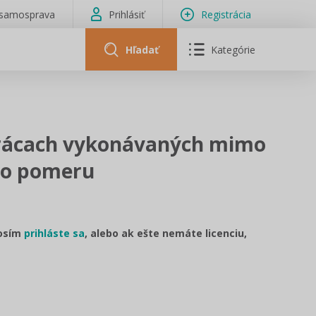
isamosprava
Prihlásiť
Registrácia
Hľadať
Kategórie
prácach vykonávaných mimo
ho pomeru
rosím
prihláste sa
, alebo ak ešte nemáte licenciu,