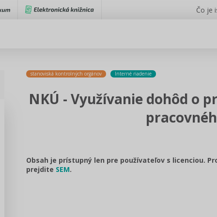
Čo je 
stanoviská kontrolných orgánov
Interné riadenie
NKÚ - Využívanie dohôd o 
pracovné
Obsah je prístupný len pre používateľov s licenciou. P
prejdite
SEM
.