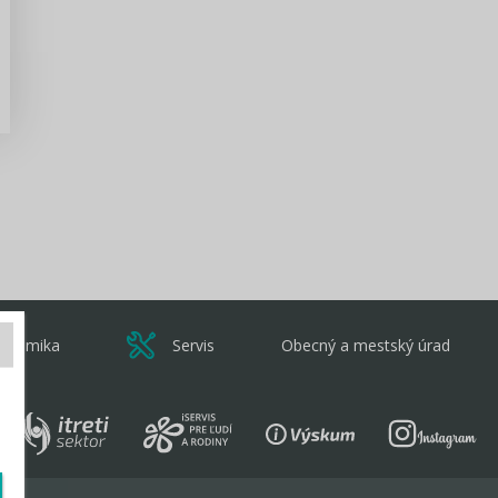
Zisti viac
onomika
Servis
Obecný a mestský úrad