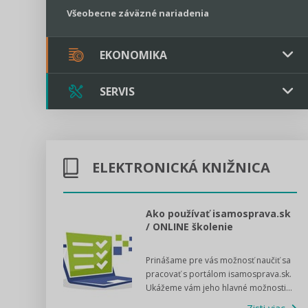
Všeobecne záväzné nariadenia
EKONOMIKA
SERVIS
Verejné obstarávanie
Majetok / Rozpočet
Triple licencia
Majetok
Sociálne podniky
ELEKTRONICKÁ KNIŽNICA
Kontakt
Rozpočet
Štátna pomoc
Online poradenstvo
l voľby 2022
Ako používať isamosprava.sk
/ ONLINE školenie
Tlačová agentúra
dný manuál pre
Prinášame pre vás možnosť naučiť sa
 poslanca obce,
VIDEO produkcia
pracovať s portálom isamosprava.sk.
v...
Ukážeme vám jeho hlavné možnosti...
Zisti viac
Štátna pomoc a GDPR asistencia