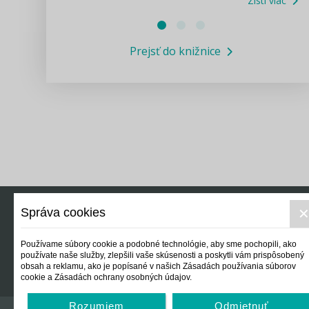
Zisti viac
Právne služby GPL
Prejsť do knižnice
Informácie COVID19
Legislatívne správy
Výskumný inštitút isamosprava.sk
Newsletter
Správa cookies
Právo
Ek
Používame súbory cookie a podobné technológie, aby sme pochopili, ako
používate naše služby, zlepšili vaše skúsenosti a poskytli vám prispôsobený
obsah a reklamu, ako je popísané v našich Zásadách používania súborov
cookie a Zásadách ochrany osobných údajov.
Rozumiem
Odmietnuť