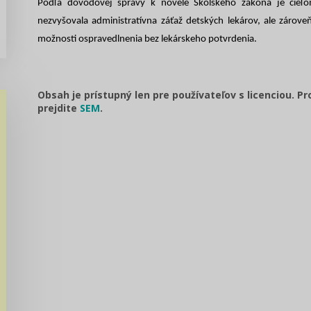
Podľa dôvodovej správy k novele Školského zákona je cieľ
nezvyšovala administratívna záťaž detských lekárov, ale záro
možnosti ospravedlnenia bez lekárskeho potvrdenia.
Obsah je prístupný len pre používateľov s licenciou. P
prejdite
SEM
.