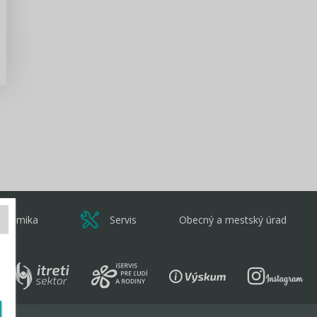
Zisti viac
onomika
Servis
Obecný a mestský úrad