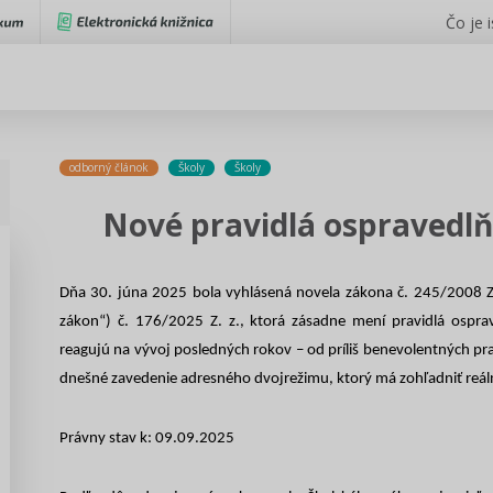
Čo je 
odborný článok
Školy
Školy
Nové pravidlá ospravedlň
Dňa 30. júna 2025 bola vyhlásená novela zákona č. 245/2008 Z. 
zákon“) č. 176/2025 Z. z., ktorá zásadne mení pravidlá ospr
reagujú na vývoj posledných rokov – od príliš benevolentných pra
dnešné zavedenie adresného dvojrežimu, ktorý má zohľadniť reál
Právny stav k: 09.09.2025