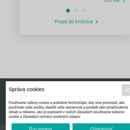
Zisti viac
Právne služby GPL
Prejsť do knižnice
Informácie COVID19
Legislatívne správy
Výskumný inštitút isamosprava.sk
Newsletter
Správa cookies
Právo
Ek
Používame súbory cookie a podobné technológie, aby sme pochopili, ako
používate naše služby, zlepšili vaše skúsenosti a poskytli vám prispôsobený
obsah a reklamu, ako je popísané v našich Zásadách používania súborov
cookie a Zásadách ochrany osobných údajov.
Rozumiem
Odmietnuť