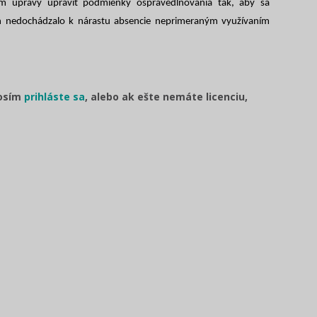
om úpravy upraviť podmienky ospravedlňovania tak, aby sa
veň nedochádzalo k nárastu absencie neprimeraným využívaním
rosím
prihláste sa
, alebo ak ešte nemáte licenciu,