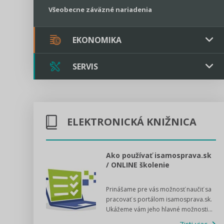
Všeobecne záväzné nariadenia
EKONOMIKA
SERVIS
Verejné obstarávanie
Majetok / Rozpočet
Triple licencia
Majetok
Sociálne podniky
ELEKTRONICKÁ KNIŽNICA
Kontakt
Rozpočet
Štátna pomoc
Online poradenstvo
l voľby 2022
Ako používať isamosprava.sk
/ ONLINE školenie
Tlačová agentúra
dný manuál pre
Prinášame pre vás možnosť naučiť sa
 poslanca obce,
VIDEO produkcia
pracovať s portálom isamosprava.sk.
v...
Ukážeme vám jeho hlavné možnosti...
Zisti viac
Štátna pomoc a GDPR asistencia