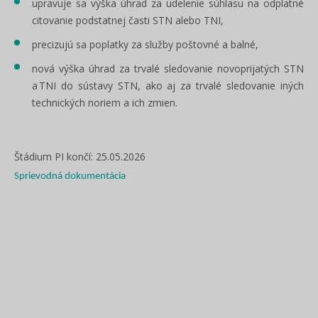
upravuje sa výška úhrad za udelenie súhlasu na odplatné
citovanie podstatnej časti STN alebo TNI,
precizujú sa poplatky za služby poštovné a balné,
nová výška úhrad za trvalé sledovanie novoprijatých STN
a TNI do sústavy STN, ako aj za trvalé sledovanie iných
technických noriem a ich zmien.
Štádium PI končí: 25.05.2026
Sprievodná dokumentácia