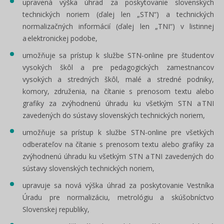
upravená výška úhrad za poskytovanie slovenských
technických noriem (ďalej len „STN“) a technických
normalizačných informácií (ďalej len „TNI“) v listinnej
a elektronickej podobe,
umožňuje sa prístup k službe STN-online pre študentov
vysokých škôl a pre pedagogických zamestnancov
vysokých a stredných škôl, malé a stredné podniky,
komory, združenia, na čítanie s prenosom textu alebo
grafiky za zvýhodnenú úhradu ku všetkým STN a TNI
zavedených do sústavy slovenských technických noriem,
umožňuje sa prístup k službe STN-online pre všetkých
odberateľov na čítanie s prenosom textu alebo grafiky za
zvýhodnenú úhradu ku všetkým STN a TNI zavedených do
sústavy slovenských technických noriem,
upravuje sa nová výška úhrad za poskytovanie Vestníka
Úradu pre normalizáciu, metrológiu a skúšobníctvo
Slovenskej republiky,