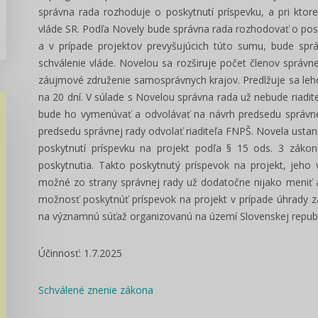
správna rada rozhoduje o poskytnutí príspevku, a pri ktor
vláde SR. Podľa Novely bude správna rada rozhodovať o posk
a v prípade projektov prevyšujúcich túto sumu, bude spr
schválenie vláde.
Novelou sa rozširuje počet členov správn
záujmové združenie samosprávnych krajov. Predlžuje sa leho
na 20 dní.
V súlade s Novelou správna rada už nebude riadi
bude ho vymenúvať a odvolávať na návrh predsedu správne
predsedu správnej rady odvolať riaditeľa FNPŠ.
Novela ustan
poskytnutí príspevku na projekt podľa § 15 ods. 3 zá
poskytnutia. Takto poskytnutý príspevok na projekt, jeh
možné zo strany správnej rady už dodatočne nijako meniť
možnosť poskytnúť príspevok na projekt v prípade úhrady 
na významnú súťaž organizovanú na území Slovenskej republ
Účinnosť: 1.7.2025
Schválené znenie zákona