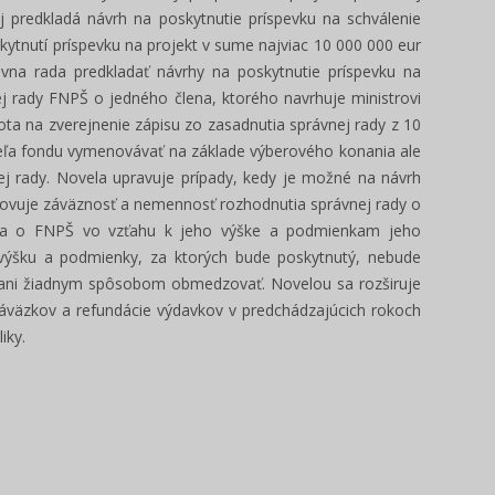
ej predkladá návrh na poskytnutie príspevku na schválenie
ytnutí príspevku na projekt v sume najviac 10 000 000 eur
ávna rada predkladať návrhy na poskytnutie príspevku na
ej rady FNPŠ o jedného člena, ktorého navrhuje
ministrovi
ta na zverejnenie zápisu zo zasadnutia správnej rady z 10
teľa fondu vymenovávať na základe výberového konania ale
j rady. Novela upravuje prípady, kedy je možné na návrh
ovuje záväznosť a nemennosť rozhodnutia správnej rady o
kona o FNPŠ vo vzťahu k jeho výške a podmienkam jeho
o výšku a podmienky, za ktorých bude poskytnutý, nebude
 ani žiadnym spôsobom obmedzovať. Novelou sa rozširuje
záväzkov a refundácie výdavkov v predchádzajúcich rokoch
iky.