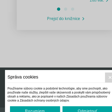
Zisti viac
Právne služby GPL
Prejsť do knižnice
Informácie COVID19
Legislatívne správy
Výskumný inštitút isamosprava.sk
Newsletter
Správa cookies
Právo
Ek
Používame súbory cookie a podobné technológie, aby sme pochopili, ako
používate naše služby, zlepšili vaše skúsenosti a poskytli vám prispôsobený
obsah a reklamu, ako je popísané v našich Zásadách používania súborov
cookie a Zásadách ochrany osobných údajov.
Rozumiem
Odmietnuť