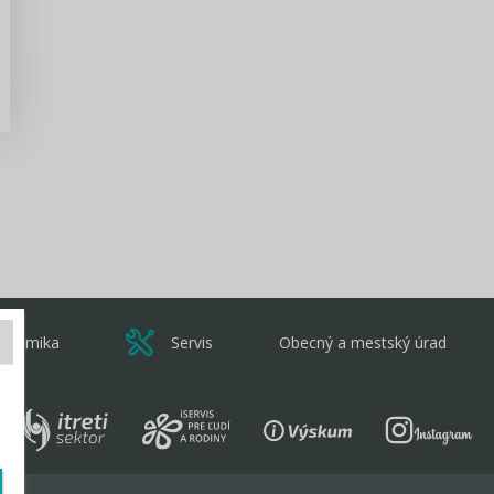
Zisti viac
onomika
Servis
Obecný a mestský úrad