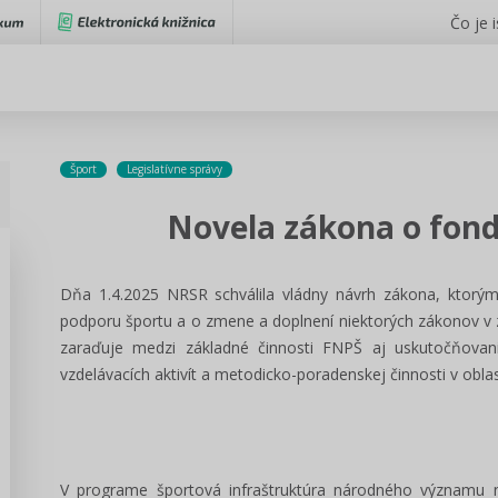
Čo je 
Šport
Legislatívne správy
Novela zákona o fon
Dňa 1.4.2025 NRSR schválila vládny návrh zákona, ktorý
podporu športu a o zmene a doplnení niektorých zákonov v zn
zaraďuje medzi základné činnosti FNPŠ aj uskutočňova
vzdelávacích aktivít a metodicko-poradenskej činnosti v oblas
V programe športová infraštruktúra národného významu n