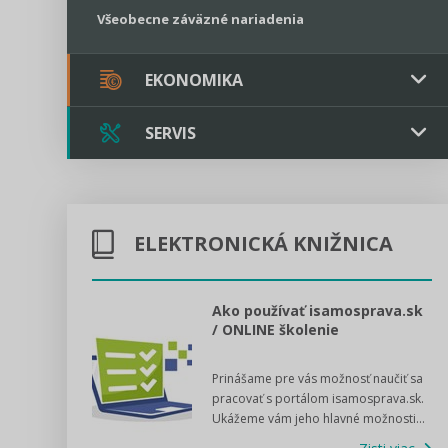
Všeobecne záväzné nariadenia
EKONOMIKA
SERVIS
Verejné obstarávanie
Majetok / Rozpočet
Triple licencia
Majetok
Sociálne podniky
ELEKTRONICKÁ KNIŽNICA
Kontakt
Rozpočet
Štátna pomoc
Online poradenstvo
l voľby 2022
Ako používať isamosprava.sk
/ ONLINE školenie
Tlačová agentúra
dný manuál pre
Prinášame pre vás možnosť naučiť sa
 poslanca obce,
VIDEO produkcia
pracovať s portálom isamosprava.sk.
v...
Ukážeme vám jeho hlavné možnosti...
Zisti viac
Štátna pomoc a GDPR asistencia