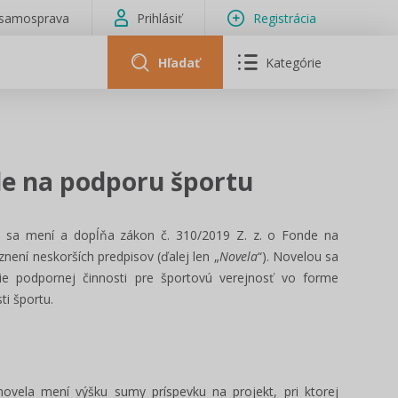
isamosprava
Prihlásiť
Registrácia
Hľadať
Kategórie
de na podporu športu
m sa mení a dopĺňa zákon č. 310/2019 Z. z. o Fonde na
ení neskorších predpisov (ďalej len „
Novela
“). Novelou sa
nie
podpornej činnosti pre športovú verejnosť vo forme
ti športu.
ovela mení výšku sumy príspevku na projekt, pri ktorej