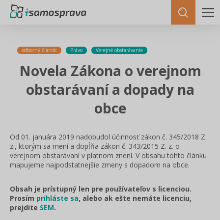
odborný článok
Právo
Verejné obstarávanie
Novela Zákona o verejnom
obstarávaní a dopady na
obce
Od 01. januára 2019 nadobudol účinnosť zákon č. 345/2018 Z.
z., ktorým sa mení a dopĺňa zákon č. 343/2015 Z. z. o
verejnom obstarávaní v platnom znení. V obsahu tohto článku
mapujeme najpodstatnejšie zmeny s dopadom na obce.
Obsah je prístupný len pre používateľov s licenciou.
Prosím
prihláste sa
, alebo ak ešte nemáte licenciu,
prejdite
SEM
.