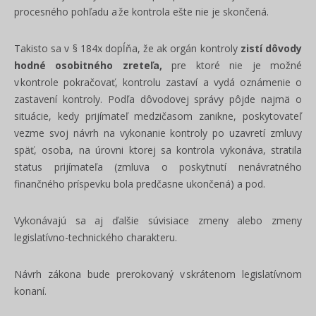
procesného pohľadu a že kontrola ešte nie je skončená.
Takisto sa v § 184x dopĺňa, že ak orgán kontroly
zistí dôvody
hodné osobitného zreteľa,
pre ktoré nie je možné
v kontrole pokračovať, kontrolu zastaví a vydá oznámenie o
zastavení kontroly. Podľa dôvodovej správy pôjde najmä o
situácie, kedy prijímateľ medzičasom zanikne, poskytovateľ
vezme svoj návrh na vykonanie kontroly po uzavretí zmluvy
späť, osoba, na úrovni ktorej sa kontrola vykonáva, stratila
status prijímateľa (zmluva o poskytnutí nenávratného
finančného príspevku bola predčasne ukončená) a pod.
Vykonávajú sa aj ďalšie súvisiace zmeny alebo zmeny
legislatívno-technického charakteru.
Návrh zákona bude prerokovaný v skrátenom legislatívnom
konaní.