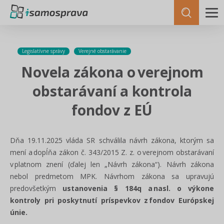
Legislatívne správy
Verejné obstarávanie
Novela zákona o verejnom
obstarávaní a kontrola
fondov z EÚ
Dňa 19.11.2025 vláda SR schválila návrh zákona, ktorým sa
mení a dopĺňa zákon č. 343/2015 Z. z. o verejnom obstarávaní
v platnom znení (ďalej len „Návrh zákona“). Návrh zákona
nebol predmetom MPK. Návrhom zákona sa upravujú
predovšetkým
ustanovenia § 184q a nasl. o výkone
kontroly pri poskytnutí príspevkov z fondov Európskej
únie.