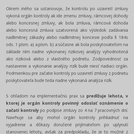
Okrem iného sa ustanovuje, že kontrolu po uzavretí zmluvy
vykoná orgán kontroly ak ide zmenu zmluvy, rámcovej dohody
alebo koncesnej zmluvy, ak bola zmluva, rámcová dohoda
alebo koncesná zmluva uzatvorená ako výsledok zadávania
nadlimitnej zákazky alebo nadlimitnej koncesie podľa § 184s
ods. 1 písm. a) a písm. b) a súčasne ak bola poskytovateľom na
základe ním riadne vykonanej rizikovej analýzy vyhodnotená
ako riziková alebo z vlastného podnetu. Zodpovednosť za
nastavenie a vykonanie analýzy rizík bude niesť riadiaci orgán.
Podmienkou pre začatie kontroly po uzavretí zmluvy z podnetu
poskytovateľa bude teda riadne vykonaná analýza rizík.
S ohľadom na implementačnú prax sa
predlžuje lehota, v
ktorej je orgán kontroly povinný odoslať oznámenie o
začatí kontroly
po podpise zmluvy zo 4 na 7 pracovných dní.
Navrhuje sa aby mohol orgán kontroly prihliadnuť na
vyjadrenie a dôkazy doručené prijímateľom po uplynutí
stanovenej lehoty, avšak za predpokladu, že je to možné z