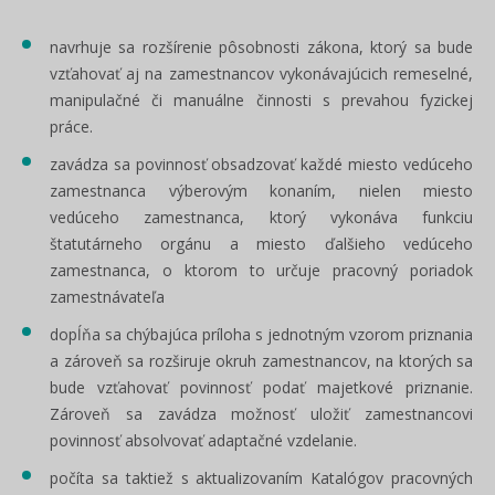
navrhuje sa rozšírenie pôsobnosti zákona, ktorý sa bude
vzťahovať aj na zamestnancov vykonávajúcich remeselné,
manipulačné či manuálne činnosti s prevahou fyzickej
práce.
zavádza sa povinnosť obsadzovať každé miesto vedúceho
zamestnanca výberovým konaním, nielen miesto
vedúceho zamestnanca, ktorý vykonáva funkciu
štatutárneho orgánu a miesto ďalšieho vedúceho
zamestnanca, o ktorom to určuje pracovný poriadok
zamestnávateľa
dopĺňa sa chýbajúca príloha s jednotným vzorom priznania
a zároveň sa rozširuje okruh zamestnancov, na ktorých sa
bude vzťahovať povinnosť podať majetkové priznanie.
Zároveň sa zavádza možnosť uložiť zamestnancovi
povinnosť absolvovať adaptačné vzdelanie.
počíta sa taktiež s aktualizovaním Katalógov pracovných