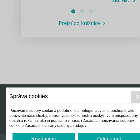
Zisti viac
Právne služby GPL
Prejsť do knižnice
Informácie COVID19
Legislatívne správy
Výskumný inštitút isamosprava.sk
Newsletter
Správa cookies
Právo
Ek
Používame súbory cookie a podobné technológie, aby sme pochopili, ako
používate naše služby, zlepšili vaše skúsenosti a poskytli vám prispôsobený
obsah a reklamu, ako je popísané v našich Zásadách používania súborov
cookie a Zásadách ochrany osobných údajov.
Rozumiem
Odmietnuť