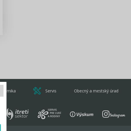
Zisti viac
onomika
Servis
Obecný a mestský úrad