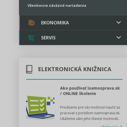
Všeobecne záväzné nariadenia
EKONOMIKA
SERVIS
Verejné obstarávanie
Majetok / Rozpočet
Triple licencia
Majetok
Sociálne podniky
ELEKTRONICKÁ KNIŽNICA
Kontakt
Rozpočet
Štátna pomoc
Online poradenstvo
l voľby 2022
Ako používať isamosprava.sk
/ ONLINE školenie
Tlačová agentúra
dný manuál pre
Prinášame pre vás možnosť naučiť sa
 poslanca obce,
VIDEO produkcia
pracovať s portálom isamosprava.sk.
v...
Ukážeme vám jeho hlavné možnosti...
Zisti viac
Štátna pomoc a GDPR asistencia