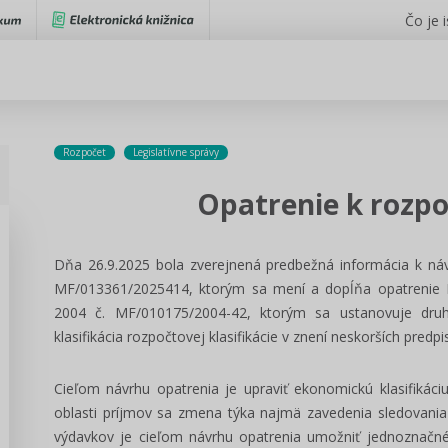
Čo je 
Rozpočet
Legislatívne správy
Opatrenie k rozpoč
Dňa 26.9.2025 bola zverejnená predbežná informácia k návrh
MF/013361/2025414, ktorým sa mení a dopĺňa opatrenie Mi
2004 č. MF/010175/2004-42, ktorým sa ustanovuje druhov
klasifikácia rozpočtovej klasifikácie v znení neskorších predpi
Cieľom návrhu opatrenia je upraviť ekonomickú klasifikáciu
oblasti príjmov sa zmena týka najmä zavedenia sledovani
výdavkov je cieľom návrhu opatrenia umožniť jednoznačné