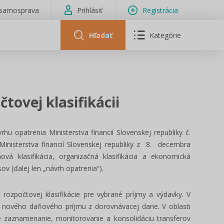
isamosprava
Prihlásiť
Registrácia
Hľadať
Kategórie
tovej klasifikácii
u opatrenia Ministerstva financií Slovenskej republiky č.
nisterstva financií Slovenskej republiky z 8. decembra
á klasifikácia, organizačná klasifikácia a ekonomická
sov (ďalej len „návrh opatrenia“).
 rozpočtovej klasifikácie pre vybrané príjmy a výdavky. V
a nového daňového príjmu z dorovnávacej dane. V oblasti
 zaznamenanie, monitorovanie a konsolidáciu transferov