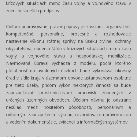
krízových situáciách mimo času vojny a vojnového stavu v
znení neskorších predpisov.
Cieľom pripravovanej právnej úpravy je zosúladiť organizačné,
kompetenčné, personálne, procesné a rozhodovacie
nastavenie výkonu štátnej správy na úseku civilnej ochrany
obyvateľstva, riadenia štátu v krízových situáciách mimo času
vojny a vojnového stavu a hospodárskej mobilizácie.
Navrhovaná úprava vychádza z modelu, podľa ktorého
pôsobnosť na uvedených úsekoch bude vykonávať okresný
úrad v sídle kraja v územnom obvode ustanovenom osobitne
pre tieto úseky, pričom výkon niektorých činností sa bude
zabezpečovať prostredníctvom pracovísk zriadených v
určených územných obvodoch. Účelom návrhu je odstrániť
nesúlad medzi nositeľom pôsobnosti, personálnym a
odborným zabezpečením výkonu, rozhodovacou právomocou
a vedením dokumentácie, evidencií a informačných systémov.