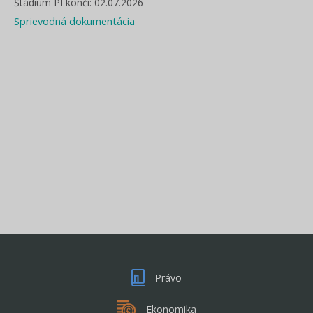
Štádium PI končí: 02.07.2026
Sprievodná dokumentácia
Právo
Ekonomika