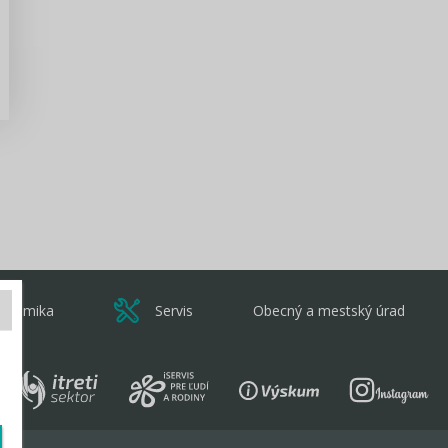
Zisti viac
onomika
Servis
Obecný a mestský úrad