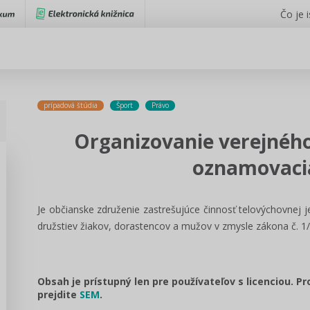
Čo je 
prípadová štúdia
Šport
Právo
Organizovanie verejného
oznamovaci
Je občianske združenie zastrešujúce činnosť telovýchovnej 
družstiev žiakov, dorastencov a mužov v zmysle zákona č. 1/
Obsah je prístupný len pre používateľov s licenciou. P
prejdite
SEM
.