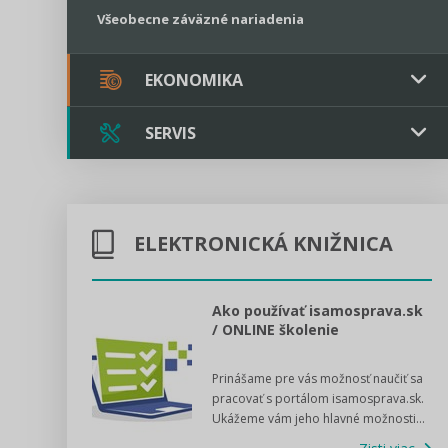
Všeobecne záväzné nariadenia
EKONOMIKA
SERVIS
Verejné obstarávanie
Majetok / Rozpočet
Triple licencia
Majetok
Sociálne podniky
ELEKTRONICKÁ KNIŽNICA
Kontakt
Rozpočet
Štátna pomoc
Online poradenstvo
l voľby 2022
Ako používať isamosprava.sk
/ ONLINE školenie
Tlačová agentúra
dný manuál pre
Prinášame pre vás možnosť naučiť sa
 poslanca obce,
VIDEO produkcia
pracovať s portálom isamosprava.sk.
v...
Ukážeme vám jeho hlavné možnosti...
Zisti viac
Štátna pomoc a GDPR asistencia