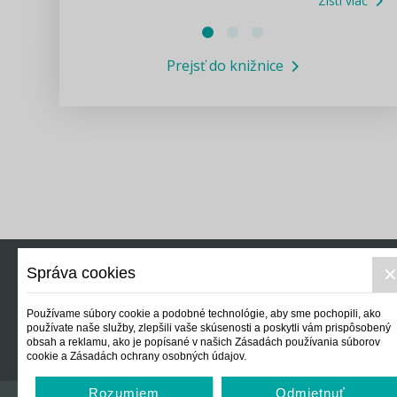
Zisti viac
Právne služby GPL
Prejsť do knižnice
Informácie COVID19
Legislatívne správy
Výskumný inštitút isamosprava.sk
Newsletter
Správa cookies
Právo
Ek
Používame súbory cookie a podobné technológie, aby sme pochopili, ako
používate naše služby, zlepšili vaše skúsenosti a poskytli vám prispôsobený
obsah a reklamu, ako je popísané v našich Zásadách používania súborov
cookie a Zásadách ochrany osobných údajov.
Rozumiem
Odmietnuť