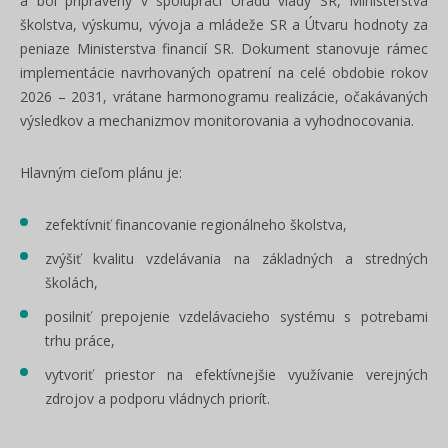
a bol pripravený v spolupráci Úradu vlády SR, Ministerstva
školstva, výskumu, vývoja a mládeže SR a Útvaru hodnoty za
peniaze Ministerstva financií SR. Dokument stanovuje rámec
implementácie navrhovaných opatrení na celé obdobie rokov
2026 – 2031, vrátane harmonogramu realizácie, očakávaných
výsledkov a mechanizmov monitorovania a vyhodnocovania.
Hlavným cieľom plánu je:
zefektívniť financovanie regionálneho školstva,
zvýšiť kvalitu vzdelávania na základných a stredných
školách,
posilniť prepojenie vzdelávacieho systému s potrebami
trhu práce,
vytvoriť priestor na efektívnejšie využívanie verejných
zdrojov a podporu vládnych priorít.