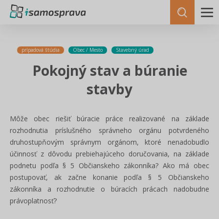
prípadová štúdia
Obec / Mesto
Stavebný úrad
Pokojný stav a búranie
stavby
Môže obec riešiť búracie práce realizované na základe
rozhodnutia príslušného správneho orgánu potvrdeného
druhostupňovým správnym orgánom, ktoré nenadobudlo
účinnosť z dôvodu prebiehajúceho doručovania, na základe
podnetu podľa § 5 Občianskeho zákonníka? Ako má obec
postupovať, ak začne konanie podľa § 5 Občianskeho
zákonníka a rozhodnutie o búracích prácach nadobudne
právoplatnosť?