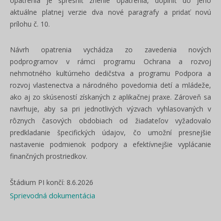
opatrenia je spresniť znenie opatrenia, doplniť do jeho
aktuálne platnej verzie dva nové paragrafy a pridať novú
prílohu č. 10.
Návrh opatrenia vychádza zo zavedenia nových
podprogramov v rámci programu Ochrana a rozvoj
nehmotného kultúrneho dedičstva a programu Podpora a
rozvoj vlastenectva a národného povedomia detí a mládeže,
ako aj zo skúseností získaných z aplikačnej praxe. Zároveň sa
navrhuje, aby sa pri jednotlivých výzvach vyhlasovaných v
rôznych časových obdobiach od žiadateľov vyžadovalo
predkladanie špecifických údajov, čo umožní presnejšie
nastavenie podmienok podpory a efektívnejšie vyplácanie
finančných prostriedkov.
Štádium PI končí: 8.6.2026
Sprievodná dokumentácia