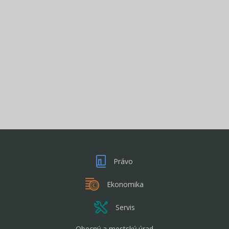
Právo
Ekonomika
Servis
Obecný a mestský úrad