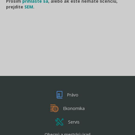
Prosím
prihláste sa
, alebo ak ešte nemáte licenciu,
prejdite
SEM
.
Právo
Ekonomika
Servis
Obecný a mestský úrad