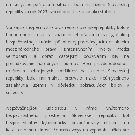
na krízy, bezpečnostná situácia bola na území Slovenskej
republiky za rok 2025 vyhodnotená celkovo ako stabilná.
Vonkajšie bezpečnostné prostredie Slovenskej republiky bolo v
hodnotenom roku v znamení zhoršovania sa globálnej
bezpečnostnej situácie spôsobenej pretrvávajúcim oslabením
medzinárodného práva, zintenzívnením rivality medzi
veľmocami a čoraz častejším používaním sily na
presadzovanie národných záujmov. Hoci pravdepodobnosť
rozšírenia ozbrojených konfliktov na územie Slovenskej
republiky bola minimálna, pretrvalo riziko neúmyselného
zasiahnutia územia v dôsledku pokračujúcich bojov v
susedstve.
Najzávažnejšou udalosťou v rámci vnútorného
bezpečnostného prostredia Slovenskej republiky bol
bezprecedentný kybernetický bezpečnostný incident na
kataster nehnuteľností, čo malo vplyv na výpadok služieb pre