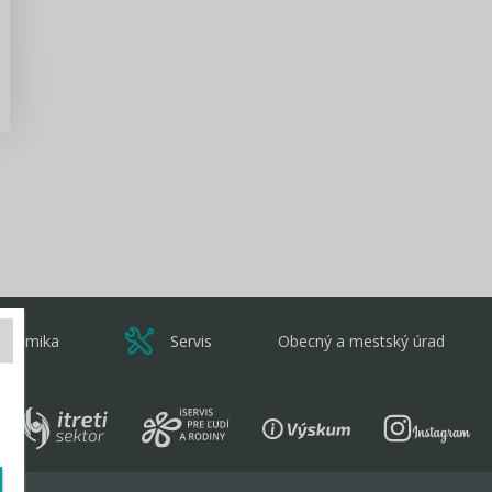
Zisti viac
onomika
Servis
Obecný a mestský úrad