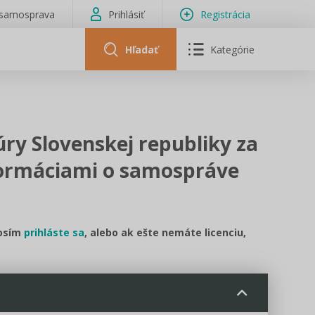
isamosprava
Prihlásiť
Registrácia
Hľadať
Kategórie
úry Slovenskej republiky za
formáciami o samospráve
rosím
prihláste sa
, alebo ak ešte nemáte licenciu,