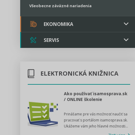
Všeobecne záväzné nariadenia
EKONOMIKA
SERVIS
Verejné obstarávanie
Majetok / Rozpočet
Triple licencia
Majetok
Sociálne podniky
ELEKTRONICKÁ KNIŽNICA
Kontakt
Rozpočet
Štátna pomoc
Online poradenstvo
l voľby 2022
Ako používať isamosprava.sk
/ ONLINE školenie
Tlačová agentúra
dný manuál pre
Prinášame pre vás možnosť naučiť sa
 poslanca obce,
VIDEO produkcia
pracovať s portálom isamosprava.sk.
v...
Ukážeme vám jeho hlavné možnosti...
Zisti viac
Štátna pomoc a GDPR asistencia