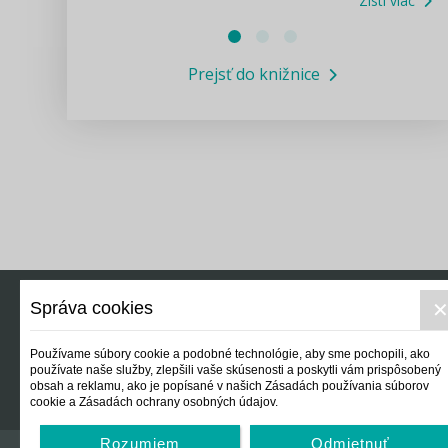
Zisti viac
Právne služby GPL
Prejsť do knižnice
Informácie COVID19
Legislatívne správy
Výskumný inštitút isamosprava.sk
Newsletter
Správa cookies
Právo
Ek
Používame súbory cookie a podobné technológie, aby sme pochopili, ako
používate naše služby, zlepšili vaše skúsenosti a poskytli vám prispôsobený
obsah a reklamu, ako je popísané v našich Zásadách používania súborov
cookie a Zásadách ochrany osobných údajov.
Rozumiem
Odmietnuť