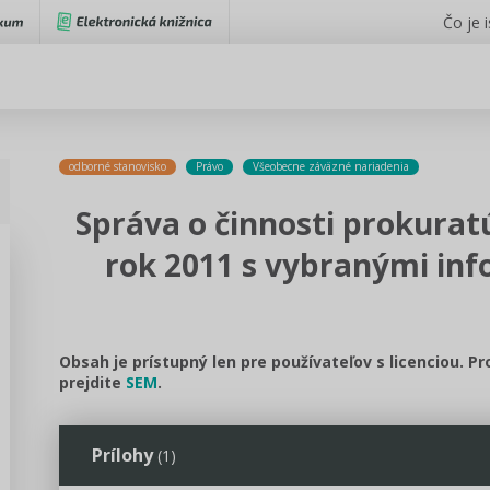
Čo je 
odborné stanovisko
Právo
Všeobecne záväzné nariadenia
Správa o činnosti prokurat
rok 2011 s vybranými in
Obsah je prístupný len pre používateľov s licenciou. P
prejdite
SEM
.
Prílohy
(1)