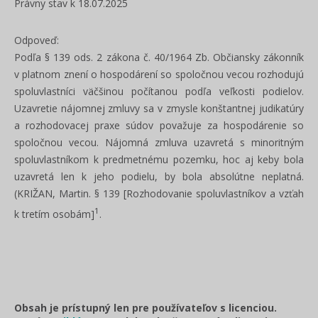
Právny stav k 18.07.2025
Odpoveď:
Podľa § 139 ods. 2 zákona č. 40/1964 Zb. Občiansky zákonník
v platnom znení o hospodárení so spoločnou vecou rozhodujú
spoluvlastníci väčšinou počítanou podľa veľkosti podielov.
Uzavretie nájomnej zmluvy sa v zmysle konštantnej judikatúry
a rozhodovacej praxe súdov považuje za hospodárenie so
spoločnou vecou. Nájomná zmluva uzavretá s minoritným
spoluvlastníkom k predmetnému pozemku, hoc aj keby bola
uzavretá len k jeho podielu, by bola absolútne neplatná.
(KRIŽAN, Martin. § 139 [Rozhodovanie spoluvlastníkov a vzťah
1
k tretím osobám]
.
Obsah je prístupný len pre používateľov s licenciou.