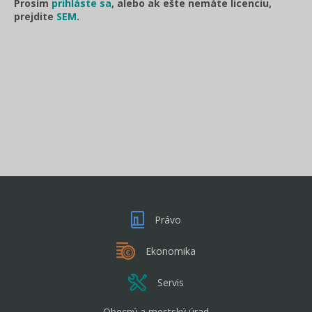
Prosím
prihláste sa
, alebo ak ešte nemáte licenciu,
prejdite
SEM
.
Právo
Ekonomika
Servis
Obecný a mestský úrad