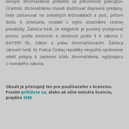
Verejné zhromaždenie prebehlo za prítomnosti policajtov.
Účastníci zhromaždenia museli dodržovať dopravné predpisy,
teda zastavovať na svetelných križovatkách a pod., pričom
došlo k zmiešaniu vozidiel s inými účastníkmi cestnej
prevádzky. Žalobca tvrdí, že Magistrát je povinný poskytovať
pomoc podľa možností a okolnosti podľa § 6 zákona č.
84/1990 Sb., Zákon o právu shromažďovacím. Žalobca
zároveň tvrdí, že Polícia Českej republiky nevyužila oprávnenie
udeliť pokyny k zaisteniu účelu zhromaždenia, vyplývajúcu
z rovnakého zákona.
Obsah je prístupný len pre používateľov s licenciou.
Prosím
prihláste sa
, alebo ak ešte nemáte licenciu,
prejdite
SEM
.