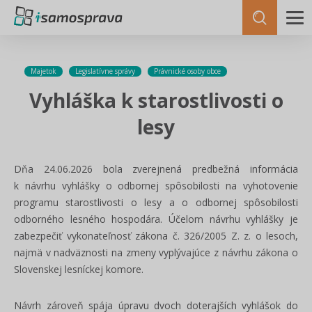
Majetok
Legislatívne správy
Právnické osoby obce
Vyhláška k starostlivosti o
lesy
Dňa 24.06.2026 bola zverejnená predbežná informácia
k návrhu vyhlášky o odbornej spôsobilosti na vyhotovenie
programu starostlivosti o lesy a o odbornej spôsobilosti
odborného lesného hospodára. Účelom návrhu vyhlášky je
zabezpečiť vykonateľnosť zákona č. 326/2005 Z. z. o lesoch,
najmä v nadväznosti na zmeny vyplývajúce z návrhu zákona o
Slovenskej lesníckej komore.
Návrh zároveň spája úpravu dvoch doterajších vyhlášok do