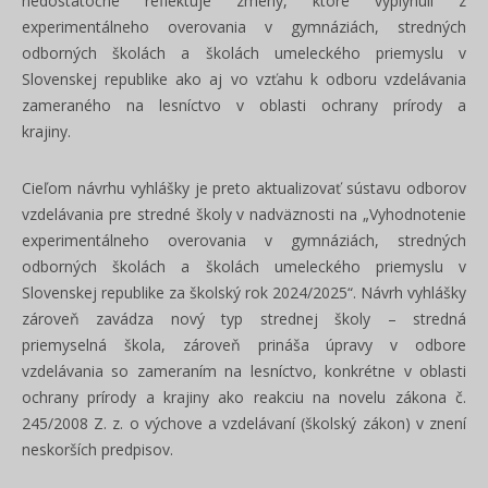
nedostatočne reflektuje zmeny, ktoré vyplynuli z
experimentálneho overovania v gymnáziách, stredných
odborných školách a školách umeleckého priemyslu v
Slovenskej republike ako aj vo vzťahu k odboru vzdelávania
zameraného na lesníctvo v oblasti ochrany prírody a
krajiny.
Cieľom návrhu vyhlášky je preto aktualizovať sústavu odborov
vzdelávania pre stredné školy v nadväznosti na „Vyhodnotenie
experimentálneho overovania v gymnáziách, stredných
odborných školách a školách umeleckého priemyslu v
Slovenskej republike za školský rok 2024/2025“. Návrh vyhlášky
zároveň zavádza nový typ strednej školy – stredná
priemyselná škola, zároveň prináša úpravy v odbore
vzdelávania so zameraním na lesníctvo, konkrétne v oblasti
ochrany prírody a krajiny ako reakciu na novelu zákona č.
245/2008 Z. z. o výchove a vzdelávaní (školský zákon) v znení
neskorších predpisov.