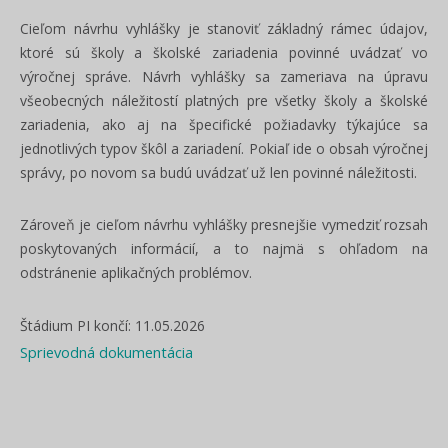
Cieľom návrhu vyhlášky je stanoviť základný rámec údajov,
ktoré sú školy a školské zariadenia povinné uvádzať vo
výročnej správe. Návrh vyhlášky sa zameriava na úpravu
všeobecných náležitostí platných pre všetky školy a školské
zariadenia, ako aj na špecifické požiadavky týkajúce sa
jednotlivých typov škôl a zariadení. Pokiaľ ide o obsah výročnej
správy, po novom sa budú uvádzať už len povinné náležitosti.
Zároveň je cieľom návrhu vyhlášky presnejšie vymedziť rozsah
poskytovaných informácií, a to najmä s ohľadom na
odstránenie aplikačných problémov.
Štádium PI končí: 11.05.2026
Sprievodná dokumentácia