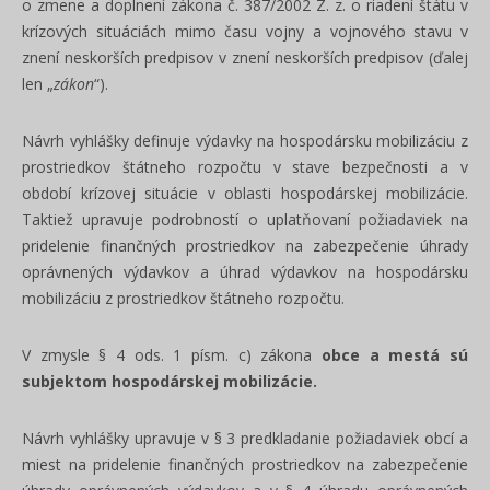
o zmene a doplnení zákona č. 387/2002 Z. z. o riadení štátu v
krízových situáciách mimo času vojny a vojnového stavu v
znení neskorších predpisov v znení neskorších predpisov (ďalej
len „
zákon
“).
Návrh vyhlášky definuje výdavky na hospodársku mobilizáciu z
prostriedkov štátneho rozpočtu v stave bezpečnosti a v
období krízovej situácie v oblasti hospodárskej mobilizácie.
Taktiež upravuje podrobností o uplatňovaní požiadaviek na
pridelenie finančných prostriedkov na zabezpečenie úhrady
oprávnených výdavkov a úhrad výdavkov na hospodársku
mobilizáciu z prostriedkov štátneho rozpočtu.
V zmysle § 4 ods. 1 písm. c) zákona
obce a mestá sú
subjektom hospodárskej mobilizácie.
Návrh vyhlášky upravuje v § 3 predkladanie požiadaviek obcí a
miest na pridelenie finančných prostriedkov na zabezpečenie