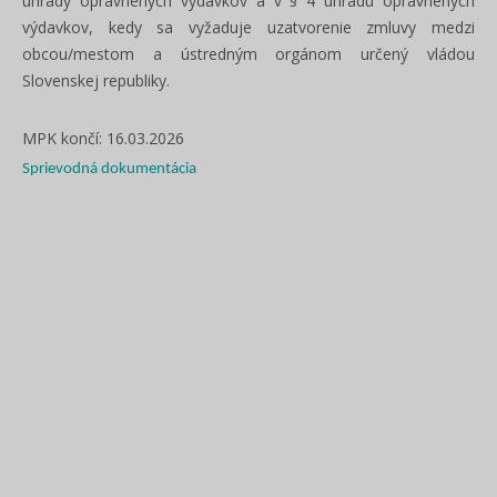
úhrady oprávnených výdavkov a v § 4 úhradu oprávnených
výdavkov, kedy sa vyžaduje uzatvorenie zmluvy medzi
obcou/mestom a ústredným orgánom určený vládou
Slovenskej republiky.
MPK končí: 16.03.2026
Sprievodná dokumentácia