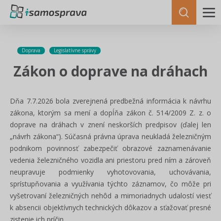
Doprava
Legislatívne správy
Zákon o doprave na dráhach
Dňa 7.7.2026 bola zverejnená predbežná informácia k návrhu
zákona, ktorým sa mení a dopĺňa zákon č. 514/2009 Z. z. o
doprave na dráhach v znení neskorších predpisov (ďalej len
„návrh zákona“). Súčasná právna úprava neukladá železničným
podnikom povinnosť zabezpečiť obrazové zaznamenávanie
vedenia železničného vozidla ani priestoru pred ním a zároveň
neupravuje podmienky vyhotovovania, uchovávania,
sprístupňovania a využívania týchto záznamov, čo môže pri
vyšetrovaní železničných nehôd a mimoriadnych udalostí viesť
k absencii objektívnych technických dôkazov a sťažovať presné
zistenie ich príčin.