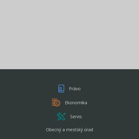
Právo
Ekonomika
Servis
Obecný a mestský úrad