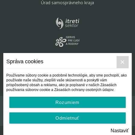
Úrad samosprávneho kraja
Správa cookies
Používame súbory cookie a podobné technológie, aby sme pochopili, ako
používate naše služby, zlepšili vaše skúsenosti a poskytli vám
prispôsobený obsah a reklamu, ako je popísané v našich Zásadách
používania súborov cookie a Zásadách ochrany osobných údajov.
Rozumiem
Kontakt
Všeobecné podmienky
Odmietnuť
Nastaviť