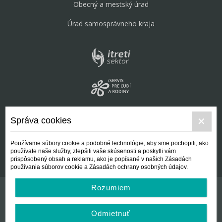
Obecný a mestský úrad
Úrad samosprávneho kraja
Správa cookies
Používame súbory cookie a podobné technológie, aby sme pochopili, ako
používate naše služby, zlepšili vaše skúsenosti a poskytli vám
prispôsobený obsah a reklamu, ako je popísané v našich Zásadách
používania súborov cookie a Zásadách ochrany osobných údajov.
Rozumiem
Kontakt
Všeobecné podmienky
Odmietnuť