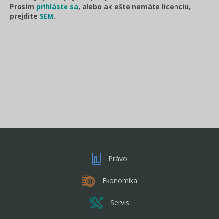
Prosím
prihláste sa
, alebo ak ešte nemáte licenciu,
prejdite
SEM
.
Právo
Ekonomika
Servis