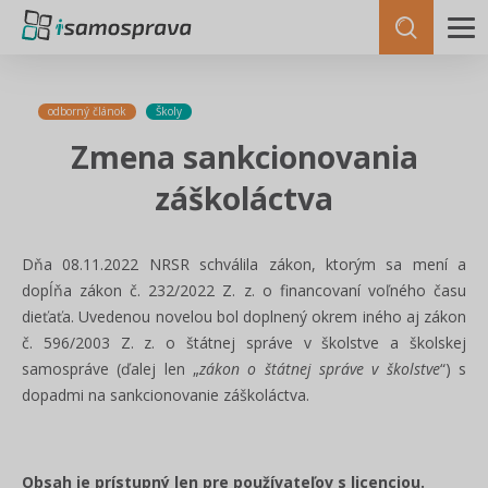
odborný článok
Školy
Zmena sankcionovania
záškoláctva
Dňa 08.11.2022 NRSR schválila zákon, ktorým sa mení a
dopĺňa zákon č. 232/2022 Z. z. o financovaní voľného času
dieťaťa. Uvedenou novelou bol doplnený okrem iného aj zákon
č. 596/2003 Z. z. o štátnej správe v školstve a školskej
samospráve (ďalej len „
zákon o štátnej správe v školstve
“) s
dopadmi na sankcionovanie záškoláctva.
Obsah je prístupný len pre používateľov s licenciou.