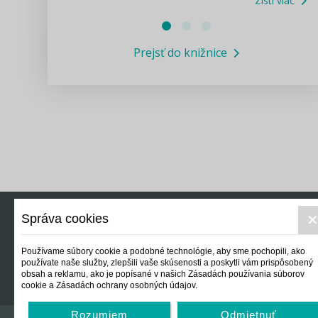
Zisti viac
Právne služby GPL
Prejsť do knižnice
Informácie COVID19
Legislatívne správy
Výskumný inštitút isamosprava.sk
Newsletter
Správa cookies
Právo
Ek
Používame súbory cookie a podobné technológie, aby sme pochopili, ako
používate naše služby, zlepšili vaše skúsenosti a poskytli vám prispôsobený
obsah a reklamu, ako je popísané v našich Zásadách používania súborov
cookie a Zásadách ochrany osobných údajov.
Rozumiem
Odmietnuť