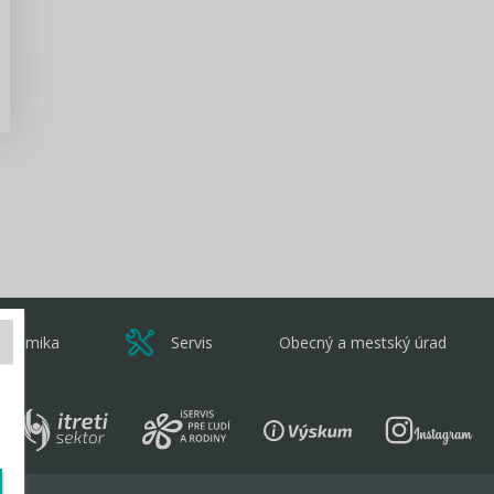
Zisti viac
onomika
Servis
Obecný a mestský úrad